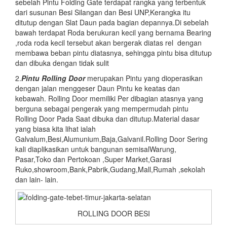
sebelah Pintu Folding Gate terdapat rangka yang terbentuk
dari susunan Besi Silangan dan Besi UNP,Kerangka itu
ditutup dengan Slat Daun pada bagian depannya.Di sebelah
bawah terdapat Roda berukuran kecil yang bernama Bearing
,roda roda kecil tersebut akan bergerak diatas rel dengan
membawa beban pintu diatasnya, sehingga pintu bisa ditutup
dan dibuka dengan tidak sulit
2.
Pintu
Rolling Door
merupakan Pintu yang dioperasikan
dengan jalan menggeser Daun Pintu ke keatas dan
kebawah. Rolling Door memiliki Per dibagian atasnya yang
berguna sebagai pengerak yang mempermudah pintu
Rolling Door Pada Saat dibuka dan ditutup.Material dasar
yang biasa kita lihat ialah
Galvalum,Besi,Alumunium,Baja,Galvanil.Rolling Door Sering
kali diaplikasikan untuk bangunan semisalWarung,
Pasar,Toko dan Pertokoan ,Super Market,Garasi
Ruko,showroom,Bank,Pabrik,Gudang,Mall,Rumah ,sekolah
dan lain- lain.
ROLLING DOOR BESI