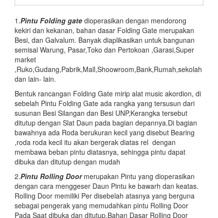
1.
Pintu Folding gate
dioperasikan dengan mendorong
kekiri dan kekanan, bahan dasar Folding Gate merupakan
Besi, dan Galvalum. Banyak diaplikasikan untuk bangunan
semisal Warung, Pasar,Toko dan Pertokoan ,Garasi,Super
market
,Ruko,Gudang,Pabrik,Mall,Shoowroom,Bank,Rumah,sekolah
dan lain- lain.
Bentuk rancangan Folding Gate mirip alat music akordion, di
sebelah Pintu Folding Gate ada rangka yang tersusun dari
susunan Besi Silangan dan Besi UNP,Kerangka tersebut
ditutup dengan Slat Daun pada bagian depannya.Di bagian
bawahnya ada Roda berukuran kecil yang disebut Bearing
,roda roda kecil itu akan bergerak diatas rel dengan
membawa beban pintu diatasnya, sehingga pintu dapat
dibuka dan ditutup dengan mudah
2.
Pintu
Rolling Door
merupakan Pintu yang dioperasikan
dengan cara menggeser Daun Pintu ke bawarh dan keatas.
Rolling Door memiliki Per disebelah atasnya yang berguna
sebagai pengerak yang memudahkan pintu Rolling Door
Pada Saat dibuka dan ditutup.Bahan Dasar Rolling Door