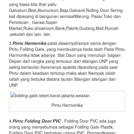
yang biasa kita lihat yaitu
Galvalum,Besi,Alumunium,Baja,Galvanil.Rolling Door Sering
kali dipasang di bangunan semisalWarung, Pasar,Toko dan
Pertokoan , Garasi,Super
Market,Ruko,showroom,Bank,Pabrik,Gudang,Mall,Rumah
,sekolah dan lain- lain.
3.
Pintu Harmonika
pada dasarnyahampir sama dengan
Pintu Folding Gate, yang membuatnya beda ialah Pada Pintu
Harmonika tidak adanya Slat Daun yang menutupi bagian
Depan dari rangka yang tersusun dari silangan,UNP yang
saling bertautan.Karenanya apabila dipandang pada saat
Pintu dalam keadaan tertutup maka akan Nampak celah
celah yang terbuka diatara tautan Silangan silangan dan
UNP.
Pintu Harmonika
4.
Pintu Folding Door PVC
, Folding Door PVC ada juga
orang yang menyebutnya sebagai Folding Gate Plastik,
Folding Door PVC berbahan utama PVC. Pengaplikasian