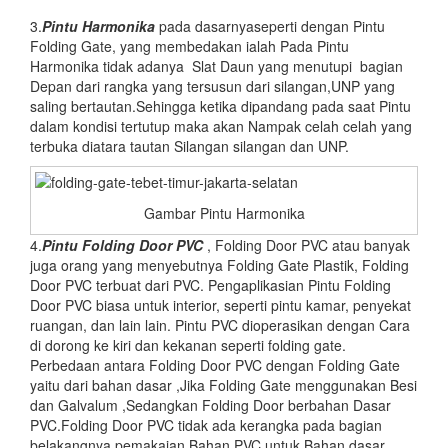
3.
Pintu Harmonika
pada dasarnyaseperti dengan Pintu
Folding Gate, yang membedakan ialah Pada Pintu
Harmonika tidak adanya Slat Daun yang menutupi bagian
Depan dari rangka yang tersusun dari silangan,UNP yang
saling bertautan.Sehingga ketika dipandang pada saat Pintu
dalam kondisi tertutup maka akan Nampak celah celah yang
terbuka diatara tautan Silangan silangan dan UNP.
Gambar Pintu Harmonika
4.
Pintu Folding Door PVC
, Folding Door PVC atau banyak
juga orang yang menyebutnya Folding Gate Plastik, Folding
Door PVC terbuat dari PVC. Pengaplikasian Pintu Folding
Door PVC biasa untuk interior, seperti pintu kamar, penyekat
ruangan, dan lain lain. Pintu PVC dioperasikan dengan Cara
di dorong ke kiri dan kekanan seperti folding gate.
Perbedaan antara Folding Door PVC dengan Folding Gate
yaitu dari bahan dasar ,Jika Folding Gate menggunakan Besi
dan Galvalum ,Sedangkan Folding Door berbahan Dasar
PVC.Folding Door PVC tidak ada kerangka pada bagian
belakangnya.pemakaian Bahan PVC untuk Bahan dasar