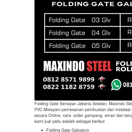
Folding Gate Senayan Jakarta Selatan, Maxindo S
PVC.Melayani pemesanan pembuatan dan instalasi 
secara Online, cara order gampang, aman dan berg
kami jual yaitu adalah sebagai berikut
Folding Gate Galvalum