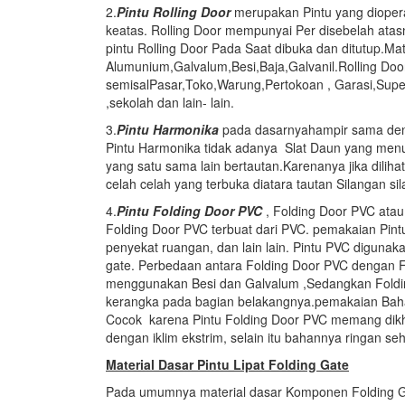
2.
Pintu
Rolling Door
merupakan Pintu yang dioper
keatas. Rolling Door mempunyai Per disebelah at
pintu Rolling Door Pada Saat dibuka dan ditutup.Mater
Alumunium,Galvalum,Besi,Baja,Galvanil.Rolling Doo
semisalPasar,Toko,Warung,Pertokoan , Garasi,Su
,sekolah dan lain- lain.
3.
Pintu Harmonika
pada dasarnyahampir sama den
Pintu Harmonika tidak adanya Slat Daun yang menu
yang satu sama lain bertautan.Karenanya jika diliha
celah celah yang terbuka diatara tautan Silangan s
4.
Pintu Folding Door PVC
, Folding Door PVC atau
Folding Door PVC terbuat dari PVC. pemakaian Pintu 
penyekat ruangan, dan lain lain. Pintu PVC digunaka
gate. Perbedaan antara Folding Door PVC dengan Fo
menggunakan Besi dan Galvalum ,Sedangkan Foldin
kerangka pada bagian belakangnya.pemakaian Baha
Cocok karena Pintu Folding Door PVC memang dikh
dengan iklim ekstrim, selain itu bahannya ringan s
Material Dasar Pintu Lipat Folding Gate
Pada umumnya material dasar Komponen Folding Gat