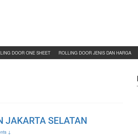
LING DOOR ONE SHEET
ROLLING DOOR JENIS DAN HARGA
N JAKARTA SELATAN
nts ↓