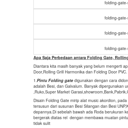
folding-gate
folding-gate
folding-gate
folding-gate
Apa Saja Perbedaan antara Folding Gate, Rollin
Diantara kita masih banyak yang belum mengerti apa
Door,Rolling Grill Harmonika dan Folding Door PVC. 
1.
Pintu Folding gate
digunakan dengan cara didoro
adalah Besi, dan Galvalum. Banyak dipergunakan u
,Ruko,Super Market Garasi,showroom,Bank,Pabrik,G
Disain Folding Gate mirip alat music akordion, pad
tersusun dari susunan Besi Silangan dan Besi UNP,
depannya.Di sebelah bawah ada Roda berukuran keci
bergerak diatas rel dengan membawa muatan pintu 
tidak sulit