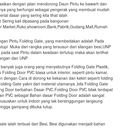
asikan dengan jalan mendorong Daun Pintu ke bawarh dan
asnya yang berfungsi sebagai pengerak yang membuat mudah
ial dasar yang sering kita lihat ialah
r Sering kali dipasang pada bangunan
per Market,Ruko,showroom,Bank,Pabrik,Gudang,Mall,Rumah
gan Pintu Folding Gate, yang membedakan adalah Pada
tupi Muka dari rangka yang tersusun dari silangan besi,UNP
t pada saat Pintu dalam keadaan tertutup maka akan terlihat
ilangan dan UNP.
 banyak juga orang yang menyebutnya Folding Gate Plastik,
Folding Door PVC biasa untuk interior, seperti pintu kamar,
n dengan Cara di dorong ke kekanan dan kekiri seperti folding
lding Gate yakni dari material utamanya ,bila Folding Gate
g Door berbahan Dasar PVC.Folding Door PVC tidak terdapat
n PVC sebagai Bahan dasar Folding Door adalah sangat
ususkan untuk indoor yang tak bersinggungan langsung
ehingga gampang dibuka tutup.
e ialah terbuat dari Besi, Besi digunakan menjadi bahan