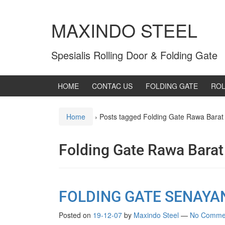
MAXINDO STEEL
Spesialis Rolling Door & Folding Gate
HOME
CONTAC US
FOLDING GATE
ROL
Home
›
Posts tagged Folding Gate Rawa Barat
Folding Gate Rawa Barat
FOLDING GATE SENAYA
Posted on
19-12-07
by
Maxindo Steel
—
No Comme