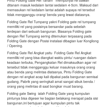
Pintu Folding Gate Rel Tanam mempunyai rel bawah
ditanam masuk kedalam lantai sedalam 4-5cm. Maksud dari
memasukan rel kedalam lantai adalah supaya rel tersebut
tidak mengganggu orang/ benda yang lewat diatasnya.
Folding Gate Rel Tumpang yakni Folding gate rel tumpang
memiliki rel yang posisinya bersandar pada sebelah
terdepan dari sebuah bangunan. Biasanya Folding gate
dengan Rel Tumpang sering ditemukan terpasang pada
Folding Gate dengan Posisi instalasi dibagian luar Kongliong
/ Opening.
Folding Gate Rel Angkat yaitu Folding Gate Rel Angkat
memiliki rel yang bisa diangkat waktu pintu/ ruangan dalam
keadaan terbuka, Pengangkatan Rel dimaksudkan agar rel
tersebut tidak mengganggu keluar masuknya orang orang
atau benda yang melintas diatasnya, Pintu Folding Gate
dengan rel angkat acap kali dipakai pada bangunan semisal
gudang, Pabrik yang seringkali amat sangat sibuk benda /
orang yang melintas di saat bongkar muat barang.
Folding gate Swing ialah Folding Gate yang kumpulan
pintunya bisa digeser ke bagian belakang merapat pada sisi
bangunan,ini bertujuan agar kumpulan pintu tak