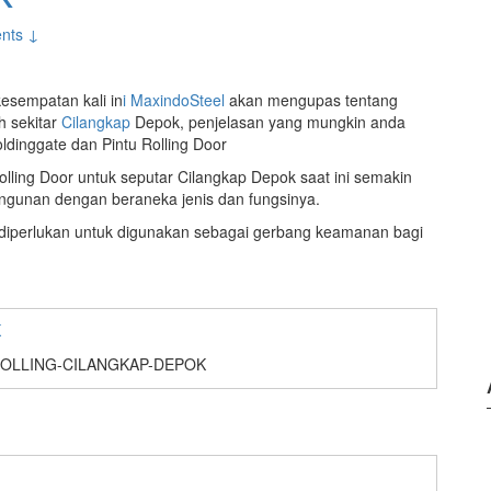
nts ↓
kesempatan kali in
i MaxindoSteel
akan mengupas tentang
h sekitar
Cilangkap
Depok, penjelasan yang mungkin anda
dinggate dan Pintu Rolling Door
lling Door untuk seputar Cilangkap Depok saat ini semakin
gunan dengan beraneka jenis dan fungsinya.
t diperlukan untuk digunakan sebagai gerbang keamanan bagi
OLLING-CILANGKAP-DEPOK