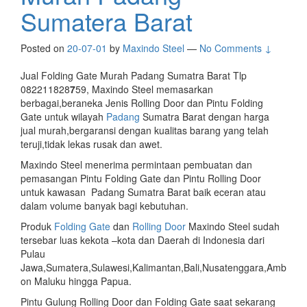
Sumatera Barat
Posted on
20-07-01
by
Maxindo Steel
—
No Comments ↓
Jual Folding Gate Murah Padang Sumatra Barat Tlp
082211828
7
59, Maxindo Steel memasarkan
berbagai,beraneka Jenis Rolling Door dan Pintu Folding
Gate untuk wilayah
Padang
Sumatra Barat dengan harga
jual murah,bergaransi dengan kualitas barang yang telah
teruji,tidak lekas rusak dan awet.
Maxindo Steel menerima permintaan pembuatan dan
pemasangan Pintu Folding Gate dan Pintu Rolling Door
untuk kawasan Padang Sumatra Barat baik eceran atau
dalam volume banyak bagi kebutuhan.
Produk
Folding Gate
dan
Rolling Door
Maxindo Steel sudah
tersebar luas kekota –kota dan Daerah di Indonesia dari
Pulau
Jawa,Sumatera,Sulawesi,Kalimantan,Bali,Nusatenggara,Amb
on Maluku hingga Papua.
Pintu Gulung Rolling Door dan Folding Gate saat sekarang