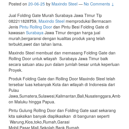
Posted on
20-06-25
by
Maxindo Steel
—
No Comments ↓
Jual Folding Gate Murah Surabaya Jawa Timur Tlp
082211828
7
59,
Maxindo Steel
memproduksi Bermacam
Jenis
Pintu Rolling Door
dan Pintu Besi Folding Gate di
kawasan
Surabaya
Jawa Timur dengan harga jual
murah,bergaransi dengan kualitas produk yang telah
terbukti,awet dan tahan lama.
Maxindo Steel membuat dan memasang Folding Gate dan
Rolling Door untuk wilayah Surabaya Jawa Timur baik
secara satuan atau pun dalam jumlah besar untuk keperluan
Proyek.
Produk Folding Gate dan Rolling Door Maxindo Steel telah
tersebar luas kebanyak Kota dan wilayah di Indonesia dari
Pulau
Jawa,Sumatera,Sulawesi,Kalimantan,Bali,Nusatenggara,Amb
on Maluku hingga Papua.
Pintu Gulung Rolling Door dan Folding Gate saat sekarang
kita saksikan banyak diaplikasikan di bangunan seperti
Warung,Kios,toko,Rumah,Garasi
Mobil,Pasar,Mall,Sekolah,Bank,Rumah