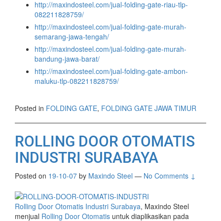
http://maxindosteel.com/jual-folding-gate-riau-tlp-
082211828759/
http://maxindosteel.com/jual-folding-gate-murah-
semarang-jawa-tengah/
http://maxindosteel.com/jual-folding-gate-murah-
bandung-jawa-barat/
http://maxindosteel.com/jual-folding-gate-ambon-
maluku-tlp-082211828759/
Posted in
FOLDING GATE
,
FOLDING GATE JAWA TIMUR
ROLLING DOOR OTOMATIS
INDUSTRI SURABAYA
Posted on
19-10-07
by
Maxindo Steel
—
No Comments ↓
Rolling Door Otomatis Industri Surabaya
, Maxindo Steel
menjual
Rolling Door Otomatis
untuk diaplikasikan pada