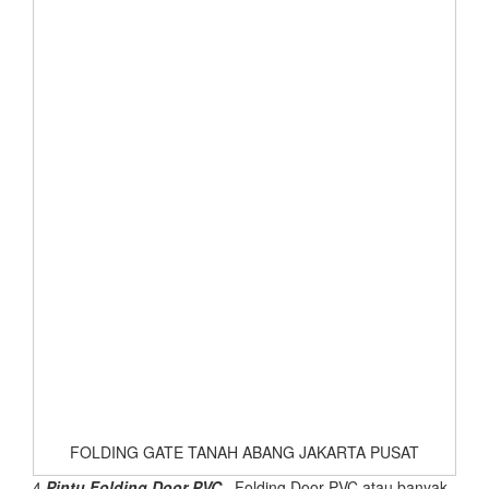
FOLDING GATE TANAH ABANG JAKARTA PUSAT
4.
Pintu Folding Door PVC
, Folding Door PVC atau banyak