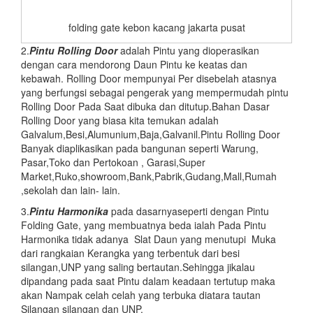
folding gate kebon kacang jakarta pusat
2.
Pintu
Rolling Door
adalah Pintu yang dioperasikan
dengan cara mendorong Daun Pintu ke keatas dan
kebawah. Rolling Door mempunyai Per disebelah atasnya
yang berfungsi sebagai pengerak yang mempermudah pintu
Rolling Door Pada Saat dibuka dan ditutup.Bahan Dasar
Rolling Door yang biasa kita temukan adalah
Galvalum,Besi,Alumunium,Baja,Galvanil.Pintu Rolling Door
Banyak diaplikasikan pada bangunan seperti Warung,
Pasar,Toko dan Pertokoan , Garasi,Super
Market,Ruko,showroom,Bank,Pabrik,Gudang,Mall,Rumah
,sekolah dan lain- lain.
3.
Pintu Harmonika
pada dasarnyaseperti dengan Pintu
Folding Gate, yang membuatnya beda ialah Pada Pintu
Harmonika tidak adanya Slat Daun yang menutupi Muka
dari rangkaian Kerangka yang terbentuk dari besi
silangan,UNP yang saling bertautan.Sehingga jikalau
dipandang pada saat Pintu dalam keadaan tertutup maka
akan Nampak celah celah yang terbuka diatara tautan
Silangan silangan dan UNP.