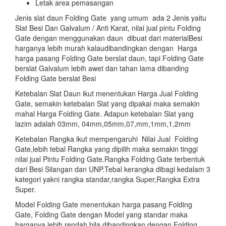
Letak area pemasangan
Jenis slat daun Folding Gate yang umum ada 2 Jenis yaitu
Slat Besi Dan Galvalum / Anti Karat, nilai jual pintu Folding
Gate dengan menggunakan daun dibuat dari materialBesi
harganya lebih murah kalaudibandingkan dengan Harga
harga pasang Folding Gate berslat daun, tapi Folding Gate
berslat Galvalum lebih awet dan tahan lama dibanding
Folding Gate berslat Besi
Ketebalan Slat Daun ikut menentukan Harga Jual Folding
Gate, semakin ketebalan Slat yang dipakai maka semakin
mahal Harga Folding Gate. Adapun ketebalan Slat yang
lazim adalah 03mm, 04mm,05mm,07,mm,1mm,1,2mm
Ketebalan Rangka ikut mempengaruhi Nilai Jual Folding
Gate,lebih tebal Rangka yang dipilih maka semakin tinggi
nilai jual Pintu Folding Gate.Rangka Folding Gate terbentuk
dari Besi Silangan dan UNP.Tebal kerangka dibagi kedalam 3
kategori yakni rangka standar,rangka Super,Rangka Extra
Super.
Model Folding Gate menentukan harga pasang Folding
Gate, Folding Gate dengan Model yang standar maka
harganya lebih rendah bila dibandingkan dengan Folding