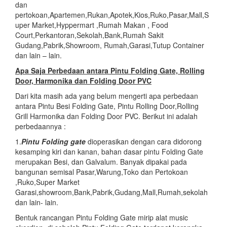
dan
pertokoan,Apartemen,Rukan,Apotek,Kios,Ruko,Pasar,Mall,S
uper Market,Hyppermart ,Rumah Makan , Food
Court,Perkantoran,Sekolah,Bank,Rumah Sakit
Gudang,Pabrik,Showroom, Rumah,Garasi,Tutup Container
dan lain – lain.
Apa Saja Perbedaan antara Pintu Folding Gate, Rolling
Door, Harmonika dan Folding Door PVC
Dari kita masih ada yang belum mengerti apa perbedaan
antara Pintu Besi Folding Gate, Pintu Rolling Door,Rolling
Grill Harmonika dan Folding Door PVC. Berikut ini adalah
perbedaannya :
1.
Pintu Folding gate
dioperasikan dengan cara didorong
kesamping kiri dan kanan, bahan dasar pintu Folding Gate
merupakan Besi, dan Galvalum. Banyak dipakai pada
bangunan semisal Pasar,Warung,Toko dan Pertokoan
,Ruko,Super Market
Garasi,showroom,Bank,Pabrik,Gudang,Mall,Rumah,sekolah
dan lain- lain.
Bentuk rancangan Pintu Folding Gate mirip alat music