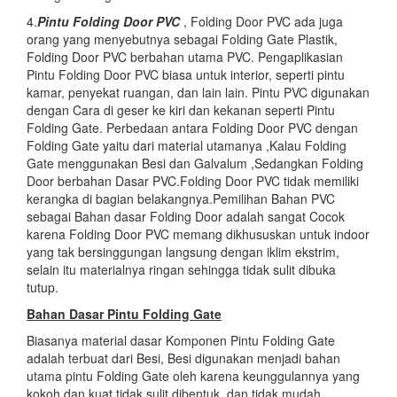
4.
Pintu Folding Door PVC
, Folding Door PVC ada juga
orang yang menyebutnya sebagai Folding Gate Plastik,
Folding Door PVC berbahan utama PVC. Pengaplikasian
Pintu Folding Door PVC biasa untuk interior, seperti pintu
kamar, penyekat ruangan, dan lain lain. Pintu PVC digunakan
dengan Cara di geser ke kiri dan kekanan seperti Pintu
Folding Gate. Perbedaan antara Folding Door PVC dengan
Folding Gate yaitu dari material utamanya ,Kalau Folding
Gate menggunakan Besi dan Galvalum ,Sedangkan Folding
Door berbahan Dasar PVC.Folding Door PVC tidak memiliki
kerangka di bagian belakangnya.Pemilihan Bahan PVC
sebagai Bahan dasar Folding Door adalah sangat Cocok
karena Folding Door PVC memang dikhususkan untuk indoor
yang tak bersinggungan langsung dengan iklim ekstrim,
selain itu materialnya ringan sehingga tidak sulit dibuka
tutup.
Bahan Dasar
Pintu Folding Gate
Biasanya material dasar Komponen Pintu Folding Gate
adalah terbuat dari Besi, Besi digunakan menjadi bahan
utama pintu Folding Gate oleh karena keunggulannya yang
kokoh dan kuat tidak sulit dibentuk dan tidak mudah