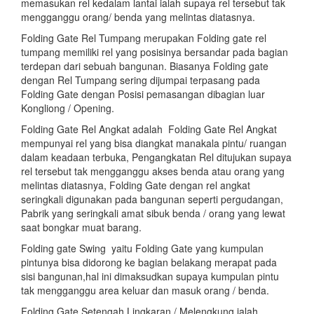
memasukan rel kedalam lantai ialah supaya rel tersebut tak
mengganggu orang/ benda yang melintas diatasnya.
Folding Gate Rel Tumpang merupakan Folding gate rel
tumpang memiliki rel yang posisinya bersandar pada bagian
terdepan dari sebuah bangunan. Biasanya Folding gate
dengan Rel Tumpang sering dijumpai terpasang pada
Folding Gate dengan Posisi pemasangan dibagian luar
Kongliong / Opening.
Folding Gate Rel Angkat adalah Folding Gate Rel Angkat
mempunyai rel yang bisa diangkat manakala pintu/ ruangan
dalam keadaan terbuka, Pengangkatan Rel ditujukan supaya
rel tersebut tak mengganggu akses benda atau orang yang
melintas diatasnya, Folding Gate dengan rel angkat
seringkali digunakan pada bangunan seperti pergudangan,
Pabrik yang seringkali amat sibuk benda / orang yang lewat
saat bongkar muat barang.
Folding gate Swing yaitu Folding Gate yang kumpulan
pintunya bisa didorong ke bagian belakang merapat pada
sisi bangunan,hal ini dimaksudkan supaya kumpulan pintu
tak mengganggu area keluar dan masuk orang / benda.
Folding Gate Setengah Lingkaran / Melengkung ialah