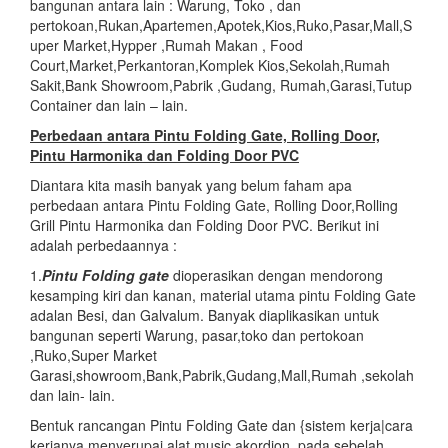
bangunan antara lain : Warung, Toko , dan
pertokoan,Rukan,Apartemen,Apotek,Kios,Ruko,Pasar,Mall,S
uper Market,Hypper ,Rumah Makan , Food
Court,Market,Perkantoran,Komplek Kios,Sekolah,Rumah
Sakit,Bank Showroom,Pabrik ,Gudang, Rumah,Garasi,Tutup
Container dan lain – lain.
Perbedaan antara Pintu Folding Gate, Rolling Door,
Pintu Harmonika dan Folding Door PVC
Diantara kita masih banyak yang belum faham apa
perbedaan antara Pintu Folding Gate, Rolling Door,Rolling
Grill Pintu Harmonika dan Folding Door PVC. Berikut ini
adalah perbedaannya :
1.
Pintu Folding gate
dioperasikan dengan mendorong
kesamping kiri dan kanan, material utama pintu Folding Gate
adalan Besi, dan Galvalum. Banyak diaplikasikan untuk
bangunan seperti Warung, pasar,toko dan pertokoan
,Ruko,Super Market
Garasi,showroom,Bank,Pabrik,Gudang,Mall,Rumah ,sekolah
dan lain- lain.
Bentuk rancangan Pintu Folding Gate dan {sistem kerja|cara
kerjanya menyerupai alat music akordion, pada sebelah