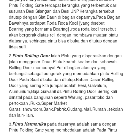
Pintu Folding Gate terdapat kerangka yang terbentuk dari
susunan Besi Silangan dan Besi UNP,Kerangka tersebut
ditutup dengan Slat Daun di bagian depannya.Pada Bagian
Bawahnya terdapat Roda Roda Kecil [yang disebut
Bearing|yang bernama Bearing] ,roda roda kecil tersebut
akan bergerak diatas rel dengan membawa muatan pintu
diatasnya, sehingga pintu bisa dibuka dan ditutup dengan
tidak sulit
2.
Pintu
Rolling Door
ialah Pintu yang dioperasikan dengan
jalan menggeser Daun Pintu kearah keatas dan kebawah.
Rolling Door mempunyai Per dibagian atasnya yang
berfungsi sebagai pengerak yang memudahkan pintu Rolling
Door Pada Saat dibuka dan ditutup.Bahan Dasar Rolling
Door yang sering kita jumpai adalah Besi, Galvalum,
Alumunium,Baja,Galvanil dll.Pintu Rolling Door Sering kali
diinstal pada bangunan seperti Warung, pasar,toko dan
pertokoan ,Ruko,Super Market
Garasi,showroom,Bank,Pabrik,Gudang,Mall,Rumah ,sekolah
dan lain- lain.
3.
Pintu Harmonika
pada dasarnya adalah sama dengan
Pintu Folding Gate yang membedakan adalah Pada Pintu