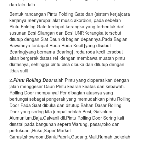
dan lain- lain.
Bentuk rancangan Pintu Folding Gate dan {sistem kerja|cara
kerjanya menyerupai alat music akordion, pada sebelah
Pintu Folding Gate terdapat kerangka yang terbentuk dari
susunan Besi Silangan dan Besi UNP,Kerangka tersebut
ditutup dengan Slat Daun di bagian depannya.Pada Bagian
Bawahnya terdapat Roda Roda Kecil [yang disebut
Bearing|yang bernama Bearing] ,roda roda kecil tersebut
akan bergerak diatas rel dengan membawa muatan pintu
diatasnya, sehingga pintu bisa dibuka dan ditutup dengan
tidak sulit
2.
Pintu
Rolling Door
ialah Pintu yang dioperasikan dengan
jalan menggeser Daun Pintu kearah keatas dan kebawah.
Rolling Door mempunyai Per dibagian atasnya yang
berfungsi sebagai pengerak yang memudahkan pintu Rolling
Door Pada Saat dibuka dan ditutup.Bahan Dasar Rolling
Door yang sering kita jumpai adalah Besi, Galvalum,
Alumunium,Baja,Galvanil dll.Pintu Rolling Door Sering kali
diinstal pada bangunan seperti Warung, pasar,toko dan
pertokoan ,Ruko,Super Market
Garasi,showroom,Bank,Pabrik,Gudang,Mall,Rumah ,sekolah