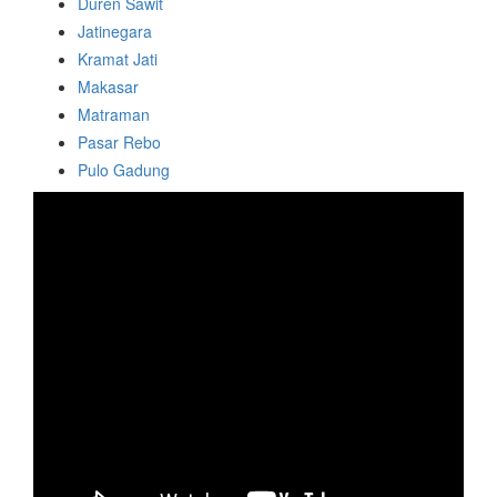
Duren Sawit
Jatinegara
Kramat Jati
Makasar
Matraman
Pasar Rebo
Pulo Gadung