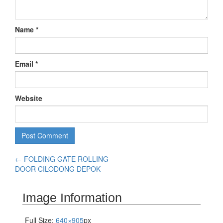
Name
*
Email
*
Website
←
FOLDING GATE ROLLING
DOOR CILODONG DEPOK
Image Information
Full Size:
640×905
px