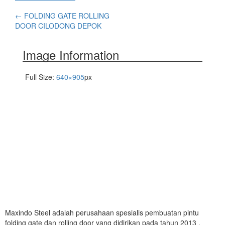
←
FOLDING GATE ROLLING
DOOR CILODONG DEPOK
Image Information
Full Size:
640×905
px
Maxindo Steel adalah perusahaan spesialis pembuatan pintu
folding gate dan rolling door yang didirikan pada tahun 2013 ,