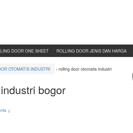
LING DOOR ONE SHEET
ROLLING DOOR JENIS DAN HARGA
OOR OTOMATIS INDUSTRI
›
rolling door otomatis industri
 industri bogor
nts ↓