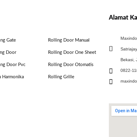
Alamat K
Maxindo 
ing Gate
Rolling Door Manual
Satriaja
ing Door
Rolling Door One Sheet
Bekasi,
ing Door Pvc
Rolling Door Otomatis
0822-11
u Harmonika
Rolling Grille
maxindo