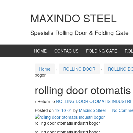
MAXINDO STEEL
Spesialis Rolling Door & Folding Gate
HOME
CONTAC US
FOLDING GATE
ROL
Home
›
ROLLING DOOR
›
ROLLING D
bogor
rolling door otomatis
‹ Return to
ROLLING DOOR OTOMATIS INDUSTRI
Posted on
19-10-01
by
Maxindo Steel
—
No Comme
rolling door otomatis industri bogor
rolling door otomatis industri bogor