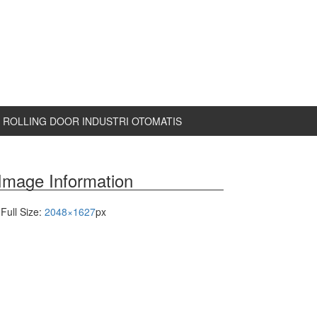
ROLLING DOOR INDUSTRI OTOMATIS
Image Information
Full Size:
2048×1627
px