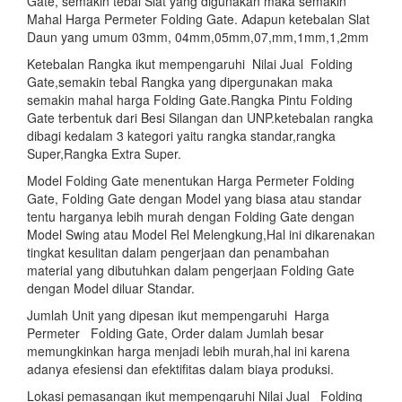
Gate, semakin tebal Slat yang digunakan maka semakin
Mahal Harga Permeter Folding Gate. Adapun ketebalan Slat
Daun yang umum 03mm, 04mm,05mm,07,mm,1mm,1,2mm
Ketebalan Rangka ikut mempengaruhi Nilai Jual Folding
Gate,semakin tebal Rangka yang dipergunakan maka
semakin mahal harga Folding Gate.Rangka Pintu Folding
Gate terbentuk dari Besi Silangan dan UNP.ketebalan rangka
dibagi kedalam 3 kategori yaitu rangka standar,rangka
Super,Rangka Extra Super.
Model Folding Gate menentukan Harga Permeter Folding
Gate, Folding Gate dengan Model yang biasa atau standar
tentu harganya lebih murah dengan Folding Gate dengan
Model Swing atau Model Rel Melengkung,Hal ini dikarenakan
tingkat kesulitan dalam pengerjaan dan penambahan
material yang dibutuhkan dalam pengerjaan Folding Gate
dengan Model diluar Standar.
Jumlah Unit yang dipesan ikut mempengaruhi Harga
Permeter Folding Gate, Order dalam Jumlah besar
memungkinkan harga menjadi lebih murah,hal ini karena
adanya efesiensi dan efektifitas dalam biaya produksi.
Lokasi pemasangan ikut mempengaruhi Nilai Jual Folding