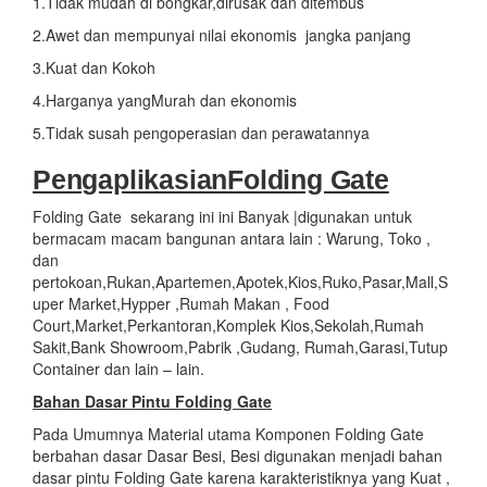
1.Tidak mudah di bongkar,dirusak dan ditembus
2.Awet dan mempunyai nilai ekonomis jangka panjang
3.Kuat dan Kokoh
4.Harganya yangMurah dan ekonomis
5.Tidak susah pengoperasian dan perawatannya
PengaplikasianFolding Gate
Folding Gate sekarang ini ini Banyak |digunakan untuk
bermacam macam bangunan antara lain : Warung, Toko ,
dan
pertokoan,Rukan,Apartemen,Apotek,Kios,Ruko,Pasar,Mall,S
uper Market,Hypper ,Rumah Makan , Food
Court,Market,Perkantoran,Komplek Kios,Sekolah,Rumah
Sakit,Bank Showroom,Pabrik ,Gudang, Rumah,Garasi,Tutup
Container dan lain – lain.
Bahan Dasar Pintu Folding Gate
Pada Umumnya Material utama Komponen Folding Gate
berbahan dasar Dasar Besi, Besi digunakan menjadi bahan
dasar pintu Folding Gate karena karakteristiknya yang Kuat ,