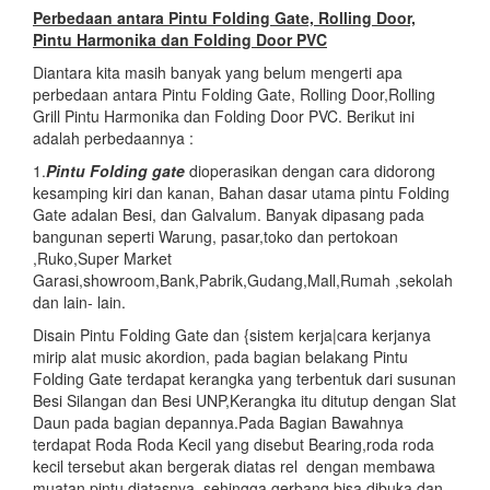
Perbedaan antara Pintu Folding Gate, Rolling Door,
Pintu Harmonika dan Folding Door PVC
Diantara kita masih banyak yang belum mengerti apa
perbedaan antara Pintu Folding Gate, Rolling Door,Rolling
Grill Pintu Harmonika dan Folding Door PVC. Berikut ini
adalah perbedaannya :
1.
Pintu Folding gate
dioperasikan dengan cara didorong
kesamping kiri dan kanan, Bahan dasar utama pintu Folding
Gate adalan Besi, dan Galvalum. Banyak dipasang pada
bangunan seperti Warung, pasar,toko dan pertokoan
,Ruko,Super Market
Garasi,showroom,Bank,Pabrik,Gudang,Mall,Rumah ,sekolah
dan lain- lain.
Disain Pintu Folding Gate dan {sistem kerja|cara kerjanya
mirip alat music akordion, pada bagian belakang Pintu
Folding Gate terdapat kerangka yang terbentuk dari susunan
Besi Silangan dan Besi UNP,Kerangka itu ditutup dengan Slat
Daun pada bagian depannya.Pada Bagian Bawahnya
terdapat Roda Roda Kecil yang disebut Bearing,roda roda
kecil tersebut akan bergerak diatas rel dengan membawa
muatan pintu diatasnya, sehingga gerbang bisa dibuka dan