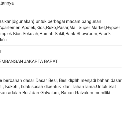
atannya
ikasikan|digunakan} untuk berbagai macam bangunan
,Apartemen,Apotek,Kios,Ruko,Pasar,Mall,Super Market,Hypper
omplek Kios,Sekolah,Rumah Sakit,Bank Showroom,Pabrik
ain.
EMBANGAN JAKARTA BARAT
berbahan dasar Dasar Besi, Besi dipilih menjadi bahan dasar
at , Kokoh , tidak susah dibentuk dan Tahan lama.Untuk Slat
an adalah Besi dan Galvalum, Bahan Galvalum memiliki