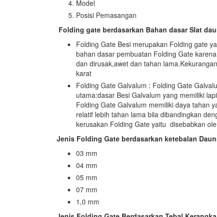
Model
Posisi Pemasangan
Folding gate berdasarkan Bahan dasar Slat dau
Folding Gate Besi merupakan Folding gate yan
bahan dasar pembuatan Folding Gate karena s
dan dirusak,awet dan tahan lama.Kekurangan 
karat
Folding Gate Galvalum : Folding Gate Galva
utama:dasar Besi Galvalum yang memiliki lap
Folding Gate Galvalum memiliki daya tahan ya
relatif lebih tahan lama bila dibandingkan d
kerusakan Folding Gate yaitu disebabkan ole
Jenis Folding Gate berdasarkan ketebalan Daun
03 mm
04 mm
05 mm
07 mm
1,0 mm
Jenis Folding Gate Berdasarkan Tebal Kerangka