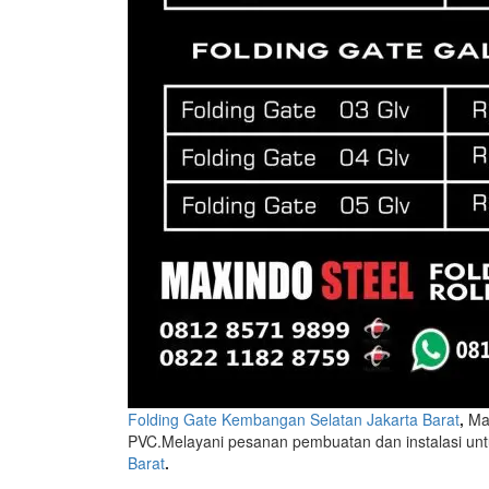
Folding Gate Kembangan Selatan Jakarta Barat
,
Max
PVC.Melayani pesanan pembuatan dan instalasi u
Barat
.