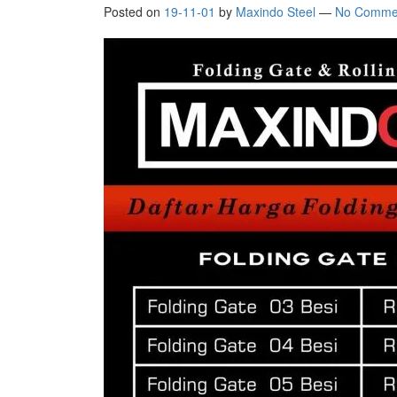
Posted on
19-11-01
by
Maxindo Steel
—
No Comme