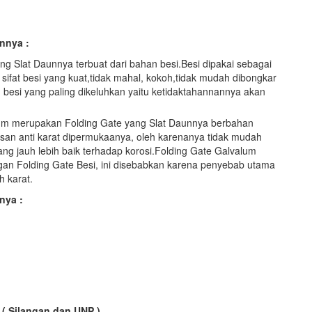
nnya :
g Slat Daunnya terbuat dari bahan besi.Besi dipakai sebagai
ifat besi yang kuat,tidak mahal, kokoh,tidak mudah dibongkar
besi yang paling dikeluhkan yaitu ketidaktahannannya akan
lum merupakan Folding Gate yang Slat Daunnya berbahan
isan anti karat dipermukaanya, oleh karenanya tidak mudah
ng jauh lebih baik terhadap korosi.Folding Gate Galvalum
engan Folding Gate Besi, ini disebabkan karena penyebab utama
h karat.
nya :
 ( Silangan dan UNP )