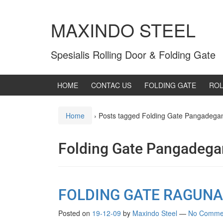
MAXINDO STEEL
Spesialis Rolling Door & Folding Gate
HOME
CONTAC US
FOLDING GATE
ROL
Home
›
Posts tagged Folding Gate Pangadega
Folding Gate Pangadega
FOLDING GATE RAGUNA
Posted on
19-12-09
by
Maxindo Steel
—
No Comme