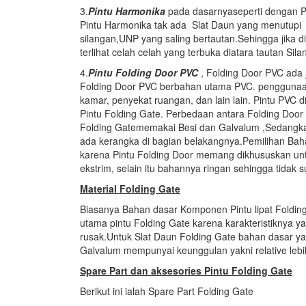
3.
Pintu Harmonika
pada dasarnyaseperti dengan 
Pintu Harmonika tak ada Slat Daun yang menutupi b
silangan,UNP yang saling bertautan.Sehingga jika d
terlihat celah celah yang terbuka diatara tautan Sil
4.
Pintu Folding Door PVC
, Folding Door PVC ada 
Folding Door PVC berbahan utama PVC. penggunaan P
kamar, penyekat ruangan, dan lain lain. Pintu PVC d
Pintu Folding Gate. Perbedaan antara Folding Door
Folding Gatememakai Besi dan Galvalum ,Sedangka
ada kerangka di bagian belakangnya.Pemilihan Bah
karena Pintu Folding Door memang dikhususkan unt
ekstrim, selain itu bahannya ringan sehingga tidak 
Material Folding Gate
Biasanya Bahan dasar Komponen Pintu lipat Folding 
utama pintu Folding Gate karena karakteristiknya 
rusak.Untuk Slat Daun Folding Gate bahan dasar ya
Galvalum mempunyai keunggulan yakni relative lebi
Spare Part dan aksesories
Pintu Folding Gate
Berikut ini ialah Spare Part Folding Gate