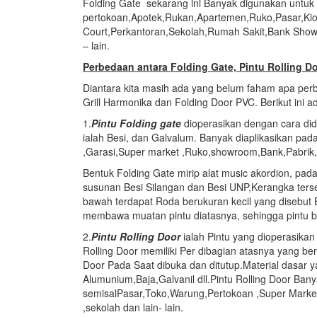
Folding Gate sekarang ini Banyak digunakan untuk b
pertokoan,Apotek,Rukan,Apartemen,Ruko,Pasar,Ki
Court,Perkantoran,Sekolah,Rumah Sakit,Bank Show
– lain.
Perbedaan antara Folding Gate, Pintu Rolling 
Diantara kita masih ada yang belum faham apa perbe
Grill Harmonika dan Folding Door PVC. Berikut ini 
1.
Pintu Folding gate
dioperasikan dengan cara dido
ialah Besi, dan Galvalum. Banyak diaplikasikan pa
,Garasi,Super market ,Ruko,showroom,Bank,Pabrik,
Bentuk Folding Gate mirip alat music akordion, pad
susunan Besi Silangan dan Besi UNP,Kerangka terse
bawah terdapat Roda berukuran kecil yang disebut B
membawa muatan pintu diatasnya, sehingga pintu bis
2.
Pintu
Rolling Door
ialah Pintu yang dioperasika
Rolling Door memiliki Per dibagian atasnya yang b
Door Pada Saat dibuka dan ditutup.Material dasar y
Alumunium,Baja,Galvanil dll.Pintu Rolling Door Ba
semisalPasar,Toko,Warung,Pertokoan ,Super Mark
,sekolah dan lain- lain.