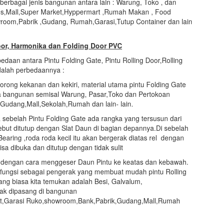
erbagai jenis bangunan antara lain : Warung, Toko , dan
os,Mall,Super Market,Hyppermart ,Rumah Makan , Food
room,Pabrik ,Gudang, Rumah,Garasi,Tutup Container dan lain
Door, Harmonika dan Folding Door PVC
daan antara Pintu Folding Gate, Pintu Rolling Door,Rolling
adalah perbedaannya :
rong kekanan dan kekiri, material utama pintu Folding Gate
da bangunan semisal Warung, Pasar,Toko dan Pertokoan
Gudang,Mall,Sekolah,Rumah dan lain- lain.
a sebelah Pintu Folding Gate ada rangka yang tersusun dari
but ditutup dengan Slat Daun di bagian depannya.Di sebelah
earing ,roda roda kecil itu akan bergerak diatas rel dengan
a dibuka dan ditutup dengan tidak sulit
n dengan cara menggeser Daun Pintu ke keatas dan kebawah.
erfungsi sebagai pengerak yang membuat mudah pintu Rolling
ang biasa kita temukan adalah Besi, Galvalum,
nyak dipasang di bangunan
et,Garasi Ruko,showroom,Bank,Pabrik,Gudang,Mall,Rumah