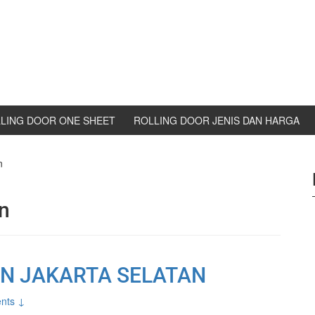
LING DOOR ONE SHEET
ROLLING DOOR JENIS DAN HARGA
n
n
N JAKARTA SELATAN
nts ↓