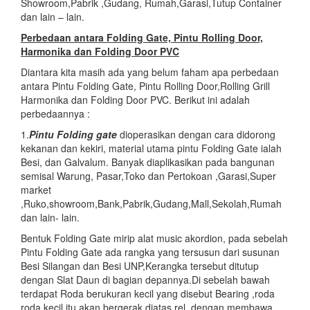
Showroom,Pabrik ,Gudang, Rumah,Garasi,Tutup Container
dan lain – lain.
Perbedaan antara Folding Gate, Pintu Rolling Door,
Harmonika dan Folding Door PVC
Diantara kita masih ada yang belum faham apa perbedaan
antara Pintu Folding Gate, Pintu Rolling Door,Rolling Grill
Harmonika dan Folding Door PVC. Berikut ini adalah
perbedaannya :
1.
Pintu Folding gate
dioperasikan dengan cara didorong
kekanan dan kekiri, material utama pintu Folding Gate ialah
Besi, dan Galvalum. Banyak diaplikasikan pada bangunan
semisal Warung, Pasar,Toko dan Pertokoan ,Garasi,Super
market
,Ruko,showroom,Bank,Pabrik,Gudang,Mall,Sekolah,Rumah
dan lain- lain.
Bentuk Folding Gate mirip alat music akordion, pada sebelah
Pintu Folding Gate ada rangka yang tersusun dari susunan
Besi Silangan dan Besi UNP,Kerangka tersebut ditutup
dengan Slat Daun di bagian depannya.Di sebelah bawah
terdapat Roda berukuran kecil yang disebut Bearing ,roda
roda kecil itu akan bergerak diatas rel dengan membawa