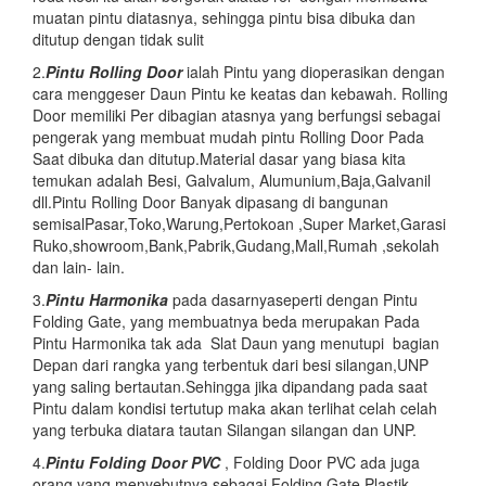
muatan pintu diatasnya, sehingga pintu bisa dibuka dan
ditutup dengan tidak sulit
2.
Pintu
Rolling Door
ialah Pintu yang dioperasikan dengan
cara menggeser Daun Pintu ke keatas dan kebawah. Rolling
Door memiliki Per dibagian atasnya yang berfungsi sebagai
pengerak yang membuat mudah pintu Rolling Door Pada
Saat dibuka dan ditutup.Material dasar yang biasa kita
temukan adalah Besi, Galvalum, Alumunium,Baja,Galvanil
dll.Pintu Rolling Door Banyak dipasang di bangunan
semisalPasar,Toko,Warung,Pertokoan ,Super Market,Garasi
Ruko,showroom,Bank,Pabrik,Gudang,Mall,Rumah ,sekolah
dan lain- lain.
3.
Pintu Harmonika
pada dasarnyaseperti dengan Pintu
Folding Gate, yang membuatnya beda merupakan Pada
Pintu Harmonika tak ada Slat Daun yang menutupi bagian
Depan dari rangka yang terbentuk dari besi silangan,UNP
yang saling bertautan.Sehingga jika dipandang pada saat
Pintu dalam kondisi tertutup maka akan terlihat celah celah
yang terbuka diatara tautan Silangan silangan dan UNP.
4.
Pintu Folding Door PVC
, Folding Door PVC ada juga
orang yang menyebutnya sebagai Folding Gate Plastik,