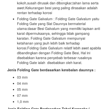
kokoh,susah dirusak dan dibongkar,tahan lama serta
awet.Kekurangan besi yang paling dirasakan adalah
rentan terhadap korosi
Folding Gate Galvalum : Folding Gate Galvalum yaitu
Folding Gate yang Slat Daunnya bermaterial
utama:dasar Besi Galvalum yang memiliki lapisan anti
karat dipermukaanya, sehingga tidak gampang
karatan. Folding Gate Galvalum mempunyai
ketahanan yang jauh lebih baik terhadap
korosi.Folding Gate Galvalum relatif lebih awet apabila
dibandingkan dengan Folding Gate Besi, Hal ini
disebabkan karena penyebab terbesar rusaknya
Folding Gate ialah disebabkan oleh karat.
Jenis Folding Gate berdasarkan ketebalan daunnya :
03 mm
04 mm
05 mm
07 mm
1,0 mm
Jenis Folding Gate Berdasarkan Tebal Kerangka (