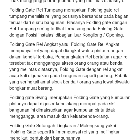
tidak mengganggu orang/ benda yang melintas diatasnya.
Folding Gate Rel Tumpang merupakan Folding gate rel
tumpang memiliki rel yang posisinya bersandar pada bagian
terluar dari suatu bangunan. Biasanya Folding gate dengan
Rel Tumpang sering terlihat terpasang pada Folding Gate
dengan Posisi instalasi dibagian luar Kongliong / Opening.
Folding Gate Rel Angkat yaitu Folding Gate Rel Angkat
mempunyai rel yang dapat diangkat waktu pintu/ ruangan
dalam kondisi terbuka, Pengangkatan Rel bertujuan agar rel
tersebut tak mengganggu akses orang orang atau benda
yang melintas diatasnya, Folding Gate dengan rel angkat
acap kali digunakan pada bangunan seperti gudang, Pabrik
yang seringkali amat sibuk benda / orang yang lewat diwaktu
bongkar muat barang.
Folding gate Swing merupakan Folding Gate yang kumpulan
pintunya dapat digeser kebelakang merapat pada sisi
bangunan,ini dimaksudkan agar kumpulan pintu tidak
mengganggu area masuk dan keluarbenda/orang.
Folding Gate Setengah Lingkaran / Melengkung yakni
Folding Gate seperti ini mempunyai rel yang meilingkar
mengikuti bentuk dari bangunannya.