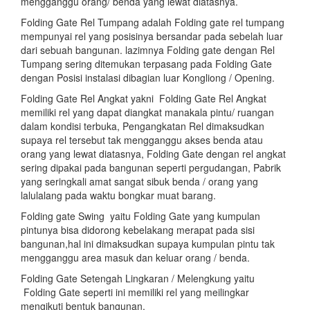
mengganggu orang/ benda yang lewat diatasnya.
Folding Gate Rel Tumpang adalah Folding gate rel tumpang
mempunyai rel yang posisinya bersandar pada sebelah luar
dari sebuah bangunan. lazimnya Folding gate dengan Rel
Tumpang sering ditemukan terpasang pada Folding Gate
dengan Posisi instalasi dibagian luar Kongliong / Opening.
Folding Gate Rel Angkat yakni Folding Gate Rel Angkat
memiliki rel yang dapat diangkat manakala pintu/ ruangan
dalam kondisi terbuka, Pengangkatan Rel dimaksudkan
supaya rel tersebut tak mengganggu akses benda atau
orang yang lewat diatasnya, Folding Gate dengan rel angkat
sering dipakai pada bangunan seperti pergudangan, Pabrik
yang seringkali amat sangat sibuk benda / orang yang
lalulalang pada waktu bongkar muat barang.
Folding gate Swing yaitu Folding Gate yang kumpulan
pintunya bisa didorong kebelakang merapat pada sisi
bangunan,hal ini dimaksudkan supaya kumpulan pintu tak
mengganggu area masuk dan keluar orang / benda.
Folding Gate Setengah Lingkaran / Melengkung yaitu
Folding Gate seperti ini memiliki rel yang meilingkar
mengikuti bentuk bangunan.