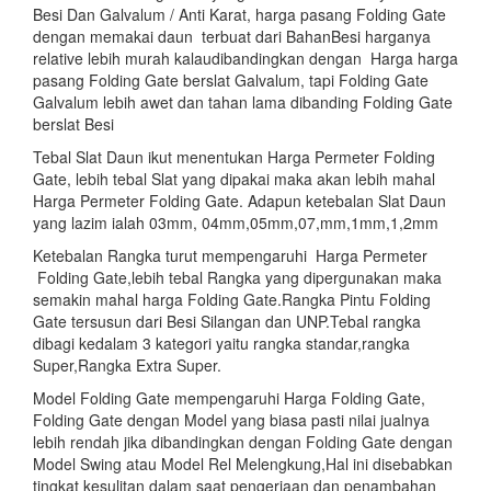
Besi Dan Galvalum / Anti Karat, harga pasang Folding Gate
dengan memakai daun terbuat dari BahanBesi harganya
relative lebih murah kalaudibandingkan dengan Harga harga
pasang Folding Gate berslat Galvalum, tapi Folding Gate
Galvalum lebih awet dan tahan lama dibanding Folding Gate
berslat Besi
Tebal Slat Daun ikut menentukan Harga Permeter Folding
Gate, lebih tebal Slat yang dipakai maka akan lebih mahal
Harga Permeter Folding Gate. Adapun ketebalan Slat Daun
yang lazim ialah 03mm, 04mm,05mm,07,mm,1mm,1,2mm
Ketebalan Rangka turut mempengaruhi Harga Permeter
Folding Gate,lebih tebal Rangka yang dipergunakan maka
semakin mahal harga Folding Gate.Rangka Pintu Folding
Gate tersusun dari Besi Silangan dan UNP.Tebal rangka
dibagi kedalam 3 kategori yaitu rangka standar,rangka
Super,Rangka Extra Super.
Model Folding Gate mempengaruhi Harga Folding Gate,
Folding Gate dengan Model yang biasa pasti nilai jualnya
lebih rendah jika dibandingkan dengan Folding Gate dengan
Model Swing atau Model Rel Melengkung,Hal ini disebabkan
tingkat kesulitan dalam saat pengerjaan dan penambahan