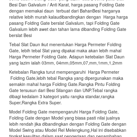
Besi Dan Galvalum / Anti Karat, harga pasang Folding Gate
dengan memakai daun terbuat dari BahanBesi harganya
relative lebih murah kalaudibandingkan dengan Harga harga
pasang Folding Gate berslat Galvalum, tapi Folding Gate
Galvalum lebih awet dan tahan lama dibanding Folding Gate
berslat Besi
Tebal Slat Daun ikut menentukan Harga Permeter Folding
Gate, lebih tebal Slat yang dipakai maka akan lebih mahal
Harga Permeter Folding Gate. Adapun ketebalan Slat Daun
yang lazim ialah 03mm, 04mm,05mm,07,mm,1mm,1,2mm
Ketebalan Rangka turut mempengaruhi Harga Permeter
Folding Gate,lebih tebal Rangka yang dipergunakan maka
semakin mahal harga Folding Gate.Rangka Pintu Folding
Gate tersusun dari Besi Silangan dan UNP.Tebal rangka
dibagi kedalam 3 kategori yaitu rangka standar,rangka
Super,Rangka Extra Super.
Model Folding Gate mempengaruhi Harga Folding Gate,
Folding Gate dengan Model yang biasa pasti nilai jualnya
lebih rendah jika dibandingkan dengan Folding Gate dengan
Model Swing atau Model Rel Melengkung,Hal ini disebabkan
tingkat kesulitan dalam saat pengerjaan dan penambahan