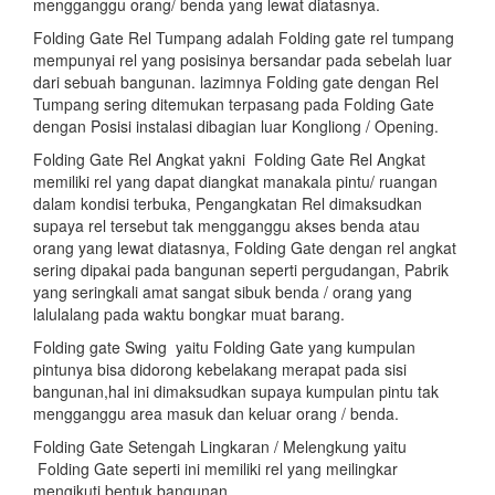
mengganggu orang/ benda yang lewat diatasnya.
Folding Gate Rel Tumpang adalah Folding gate rel tumpang
mempunyai rel yang posisinya bersandar pada sebelah luar
dari sebuah bangunan. lazimnya Folding gate dengan Rel
Tumpang sering ditemukan terpasang pada Folding Gate
dengan Posisi instalasi dibagian luar Kongliong / Opening.
Folding Gate Rel Angkat yakni Folding Gate Rel Angkat
memiliki rel yang dapat diangkat manakala pintu/ ruangan
dalam kondisi terbuka, Pengangkatan Rel dimaksudkan
supaya rel tersebut tak mengganggu akses benda atau
orang yang lewat diatasnya, Folding Gate dengan rel angkat
sering dipakai pada bangunan seperti pergudangan, Pabrik
yang seringkali amat sangat sibuk benda / orang yang
lalulalang pada waktu bongkar muat barang.
Folding gate Swing yaitu Folding Gate yang kumpulan
pintunya bisa didorong kebelakang merapat pada sisi
bangunan,hal ini dimaksudkan supaya kumpulan pintu tak
mengganggu area masuk dan keluar orang / benda.
Folding Gate Setengah Lingkaran / Melengkung yaitu
Folding Gate seperti ini memiliki rel yang meilingkar
mengikuti bentuk bangunan.