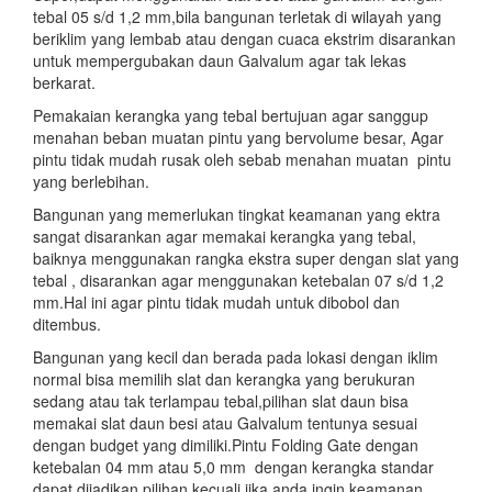
tebal 05 s/d 1,2 mm,bila bangunan terletak di wilayah yang
beriklim yang lembab atau dengan cuaca ekstrim disarankan
untuk mempergubakan daun Galvalum agar tak lekas
berkarat.
Pemakaian kerangka yang tebal bertujuan agar sanggup
menahan beban muatan pintu yang bervolume besar, Agar
pintu tidak mudah rusak oleh sebab menahan muatan pintu
yang berlebihan.
Bangunan yang memerlukan tingkat keamanan yang ektra
sangat disarankan agar memakai kerangka yang tebal,
baiknya menggunakan rangka ekstra super dengan slat yang
tebal , disarankan agar menggunakan ketebalan 07 s/d 1,2
mm.Hal ini agar pintu tidak mudah untuk dibobol dan
ditembus.
Bangunan yang kecil dan berada pada lokasi dengan iklim
normal bisa memilih slat dan kerangka yang berukuran
sedang atau tak terlampau tebal,pilihan slat daun bisa
memakai slat daun besi atau Galvalum tentunya sesuai
dengan budget yang dimiliki.Pintu Folding Gate dengan
ketebalan 04 mm atau 5,0 mm dengan kerangka standar
dapat dijadikan pilihan,kecuali jika anda ingin keamanan