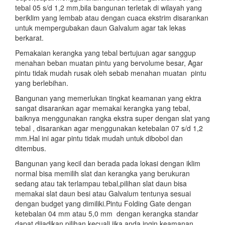
tebal 05 s/d 1,2 mm,bila bangunan terletak di wilayah yang
beriklim yang lembab atau dengan cuaca ekstrim disarankan
untuk mempergubakan daun Galvalum agar tak lekas
berkarat.
Pemakaian kerangka yang tebal bertujuan agar sanggup
menahan beban muatan pintu yang bervolume besar, Agar
pintu tidak mudah rusak oleh sebab menahan muatan pintu
yang berlebihan.
Bangunan yang memerlukan tingkat keamanan yang ektra
sangat disarankan agar memakai kerangka yang tebal,
baiknya menggunakan rangka ekstra super dengan slat yang
tebal , disarankan agar menggunakan ketebalan 07 s/d 1,2
mm.Hal ini agar pintu tidak mudah untuk dibobol dan
ditembus.
Bangunan yang kecil dan berada pada lokasi dengan iklim
normal bisa memilih slat dan kerangka yang berukuran
sedang atau tak terlampau tebal,pilihan slat daun bisa
memakai slat daun besi atau Galvalum tentunya sesuai
dengan budget yang dimiliki.Pintu Folding Gate dengan
ketebalan 04 mm atau 5,0 mm dengan kerangka standar
dapat dijadikan pilihan,kecuali jika anda ingin keamanan