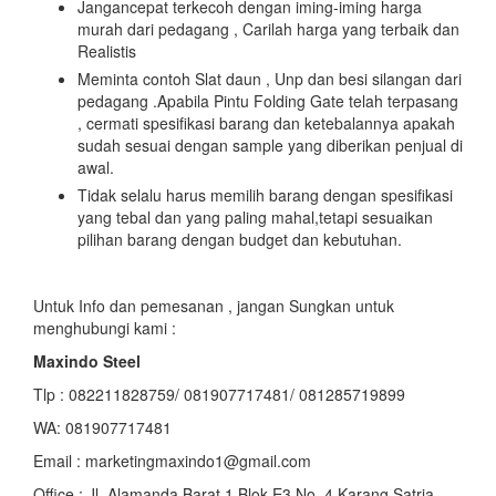
Jangancepat terkecoh dengan iming-iming harga
murah dari pedagang , Carilah harga yang terbaik dan
Realistis
Meminta contoh Slat daun , Unp dan besi silangan dari
pedagang .Apabila Pintu Folding Gate telah terpasang
, cermati spesifikasi barang dan ketebalannya apakah
sudah sesuai dengan sample yang diberikan penjual di
awal.
Tidak selalu harus memilih barang dengan spesifikasi
yang tebal dan yang paling mahal,tetapi sesuaikan
pilihan barang dengan budget dan kebutuhan.
Untuk Info dan pemesanan , jangan Sungkan untuk
menghubungi kami :
Maxindo Steel
Tlp : 082211828759/ 081907717481/ 081285719899
WA: 081907717481
Email : marketingmaxindo1@gmail.com
Office : Jl. Alamanda Barat 1 Blok E3 No. 4 Karang Satria