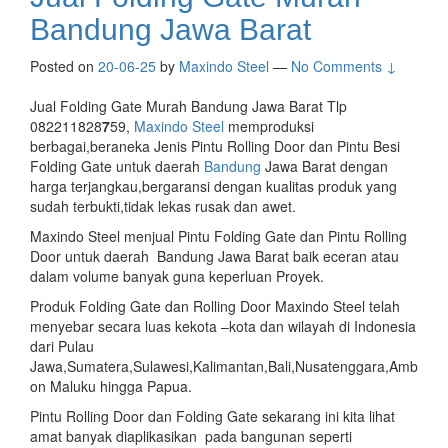
Bandung Jawa Barat
Posted on
20-06-25
by
Maxindo Steel
—
No Comments ↓
Jual Folding Gate Murah Bandung Jawa Barat Tlp
082211828
7
59,
Maxindo Steel
memproduksi
berbagai,beraneka Jenis Pintu Rolling Door dan Pintu Besi
Folding Gate untuk daerah
Bandung
Jawa Barat dengan
harga terjangkau,bergaransi dengan kualitas produk yang
sudah terbukti,tidak lekas rusak dan awet.
Maxindo Steel menjual Pintu Folding Gate dan Pintu Rolling
Door untuk daerah Bandung Jawa Barat baik eceran atau
dalam volume banyak guna keperluan Proyek.
Produk Folding Gate dan Rolling Door Maxindo Steel telah
menyebar secara luas kekota –kota dan wilayah di Indonesia
dari Pulau
Jawa,Sumatera,Sulawesi,Kalimantan,Bali,Nusatenggara,Amb
on Maluku hingga Papua.
Pintu Rolling Door dan Folding Gate sekarang ini kita lihat
amat banyak diaplikasikan pada bangunan seperti