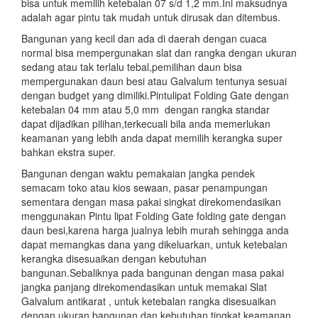
bisa untuk memilih ketebalan 07 s/d 1,2 mm.Ini maksudnya
adalah agar pintu tak mudah untuk dirusak dan ditembus.
Bangunan yang kecil dan ada di daerah dengan cuaca
normal bisa mempergunakan slat dan rangka dengan ukuran
sedang atau tak terlalu tebal,pemilihan daun bisa
mempergunakan daun besi atau Galvalum tentunya sesuai
dengan budget yang dimiliki.Pintulipat Folding Gate dengan
ketebalan 04 mm atau 5,0 mm dengan rangka standar
dapat dijadikan pilihan,terkecuali bila anda memerlukan
keamanan yang lebih anda dapat memilih kerangka super
bahkan ekstra super.
Bangunan dengan waktu pemakaian jangka pendek
semacam toko atau kios sewaan, pasar penampungan
sementara dengan masa pakai singkat direkomendasikan
menggunakan Pintu lipat Folding Gate folding gate dengan
daun besi,karena harga jualnya lebih murah sehingga anda
dapat memangkas dana yang dikeluarkan, untuk ketebalan
kerangka disesuaikan dengan kebutuhan
bangunan.Sebaliknya pada bangunan dengan masa pakai
jangka panjang direkomendasikan untuk memakai Slat
Galvalum antikarat , untuk ketebalan rangka disesuaikan
dengan ukuran bangunan dan kebutuhan tingkat keamanan.