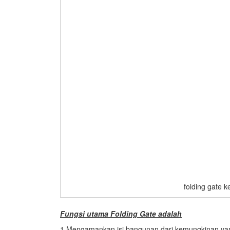
folding gate k
Fungsi utama
Folding Gate adalah
1.Mengamankan isi bangunan dari kemungkinan yang 