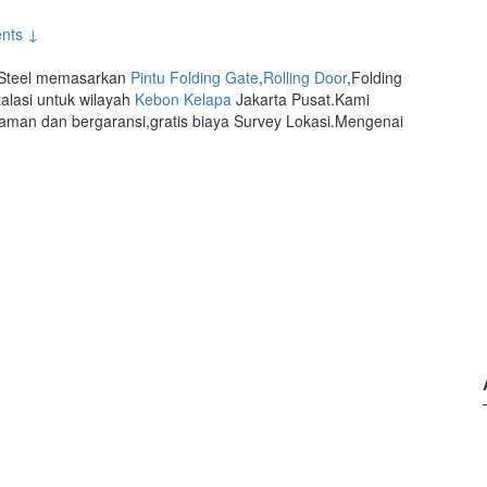
nts ↓
 Steel memasarkan
Pintu Folding Gate
,
Rolling Door
,Folding
lasi untuk wilayah
Kebon Kelapa
Jakarta Pusat.Kami
man dan bergaransi,gratis biaya Survey Lokasi.Mengenai