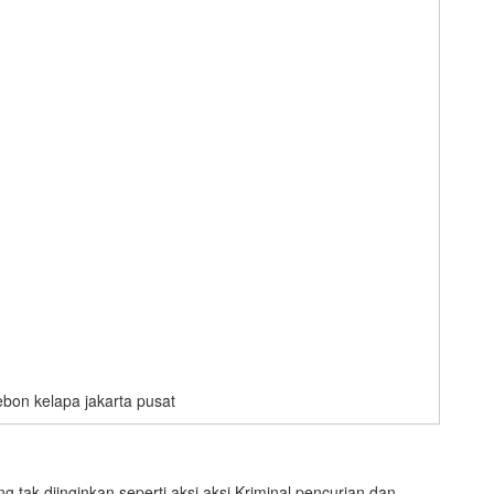
ebon kelapa jakarta pusat
tak diinginkan seperti aksi aksi Kriminal pencurian dan