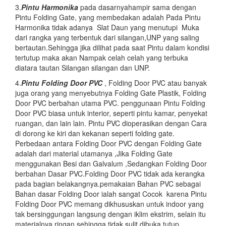
3.
Pintu Harmonika
pada dasarnyahampir sama dengan
Pintu Folding Gate, yang membedakan adalah Pada Pintu
Harmonika tidak adanya Slat Daun yang menutupi Muka
dari rangka yang terbentuk dari silangan,UNP yang saling
bertautan.Sehingga jika dilihat pada saat Pintu dalam kondisi
tertutup maka akan Nampak celah celah yang terbuka
diatara tautan Silangan silangan dan UNP.
4.
Pintu Folding Door PVC
, Folding Door PVC atau banyak
juga orang yang menyebutnya Folding Gate Plastik, Folding
Door PVC berbahan utama PVC. penggunaan Pintu Folding
Door PVC biasa untuk interior, seperti pintu kamar, penyekat
ruangan, dan lain lain. Pintu PVC dioperasikan dengan Cara
di dorong ke kiri dan kekanan seperti folding gate.
Perbedaan antara Folding Door PVC dengan Folding Gate
adalah dari material utamanya ,Jika Folding Gate
menggunakan Besi dan Galvalum ,Sedangkan Folding Door
berbahan Dasar PVC.Folding Door PVC tidak ada kerangka
pada bagian belakangnya.pemakaian Bahan PVC sebagai
Bahan dasar Folding Door ialah sangat Cocok karena Pintu
Folding Door PVC memang dikhususkan untuk indoor yang
tak bersinggungan langsung dengan iklim ekstrim, selain itu
materialnya ringan sehingga tidak sulit dibuka tutup.