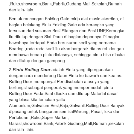
,Ruko,showroom,Bank,Pabrik,Gudang,Mall,Sekolah,Rumah
dan lain- lain.
Bentuk rancangan Folding Gate mirip alat music akordion, di
bagian belakang Pintu Folding Gate ada kerangka yang
tersusun dari susunan Besi Silangan dan Besi UNP,Kerangka
itu ditutup dengan Slat Daun di bagian depannya.Di bagian
bawahnya terdapat Roda berukuran kecil yang bernama
Bearing ,roda roda kecil itu akan bergerak diatas rel dengan
membawa beban pintu diatasnya, sehingga pintu bisa dibuka
dan ditutup dengan gampang
2.
Pintu
Rolling Door
adalah Pintu yang dipergunakan
dengan cara mendorong Daun Pintu ke bawarh dan keatas.
Rolling Door mempunyai Per disebelah atasnya yang
berfungsi sebagai pengerak yang mempermudah pintu
Rolling Door Pada Saat dibuka dan ditutup.Material dasar
yang biasa kita temukan yaitu
Alumunium,Galvalum,Besi,Baja,Galvanil.Rolling Door Banyak
dipasang untuk bangunan semisalWarung, Pasar,Toko dan
Pertokoan ,Ruko,Super Market,
Garasi,showroom,Bank,Pabrik,Gudang,Mall,Rumah ,sekolah
dan lain- lain.