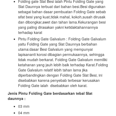
Folding gate Slat Besi ialah Pintu Folding Gate yang
Slat Daunnya terbuat dari bahan besi.Besi digunakan
sebagai bahan dasar pembuatan Folding Gate sebab
sifat besi yang kuat,tidak mahal, kokoh,susah dirusak
dan dibongkar,awet dan tahan lama.Kekurangan besi
yang paling dirasakan yakni ketidaktahannannya
terhadap karat
Pintu Folding Gate Galvalum : Folding Gate Galvalum
yaitu Folding Gate yang Slat Daunnya berbahan
utama:dasar Besi Galvalum yang mempunyai
lapisananti korosi dibagian permukaannya, sehingga
tidak mudah berkarat. Folding Gate Galvalum memiliki
ketahanan yang jauh lebih baik terhadap Karat.Folding
Gate Galvalum relatif lebih tahan lama jika
diperbandingkan dengan Folding Gate Slat Besi, ini
disebabkan karena penyebab terbesar kerusakan
Folding Gate ialah disebabkan oleh karat.
Jenis Pintu Folding Gate berdasarkan tebal Slat
daunnya :
03 mm
04 mm