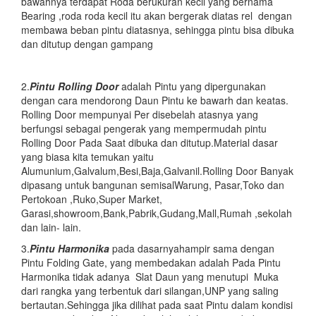
bawahnya terdapat Roda berukuran kecil yang bernama
Bearing ,roda roda kecil itu akan bergerak diatas rel dengan
membawa beban pintu diatasnya, sehingga pintu bisa dibuka
dan ditutup dengan gampang
2.
Pintu
Rolling Door
adalah Pintu yang dipergunakan
dengan cara mendorong Daun Pintu ke bawarh dan keatas.
Rolling Door mempunyai Per disebelah atasnya yang
berfungsi sebagai pengerak yang mempermudah pintu
Rolling Door Pada Saat dibuka dan ditutup.Material dasar
yang biasa kita temukan yaitu
Alumunium,Galvalum,Besi,Baja,Galvanil.Rolling Door Banyak
dipasang untuk bangunan semisalWarung, Pasar,Toko dan
Pertokoan ,Ruko,Super Market,
Garasi,showroom,Bank,Pabrik,Gudang,Mall,Rumah ,sekolah
dan lain- lain.
3.
Pintu Harmonika
pada dasarnyahampir sama dengan
Pintu Folding Gate, yang membedakan adalah Pada Pintu
Harmonika tidak adanya Slat Daun yang menutupi Muka
dari rangka yang terbentuk dari silangan,UNP yang saling
bertautan.Sehingga jika dilihat pada saat Pintu dalam kondisi