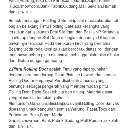
Pasar,Warung,Toko dan Pertokoan ,Garasi,Super market
,Ruko,showroom,Bank,Pabrik,Gudang,Mall,Sekolah,Rumah
dan lain- lain.
Bentuk rancangan Folding Gate mirip alat music akordion, di
bagian belakang Pintu Folding Gate ada kerangka yang
tersusun dari susunan Besi Silangan dan Besi UNP,Kerangka
itu ditutup dengan Slat Daun di bagian depannya.Di bagian
bawahnya terdapat Roda berukuran kecil yang bernama
Bearing ,roda roda kecil itu akan bergerak diatas rel dengan
membawa beban pintu diatasnya, sehingga pintu bisa dibuka
dan ditutup dengan gampang
2.
Pintu
Rolling Door
adalah Pintu yang dipergunakan
dengan cara mendorong Daun Pintu ke bawarh dan keatas.
Rolling Door mempunyai Per disebelah atasnya yang
berfungsi sebagai pengerak yang mempermudah pintu
Rolling Door Pada Saat dibuka dan ditutup.Material dasar
yang biasa kita temukan yaitu
Alumunium,Galvalum,Besi,Baja,Galvanil.Rolling Door Banyak
dipasang untuk bangunan semisalWarung, Pasar,Toko dan
Pertokoan ,Ruko,Super Market,
Garasi,showroom,Bank,Pabrik,Gudang,Mall,Rumah ,sekolah
dan lain- lain.