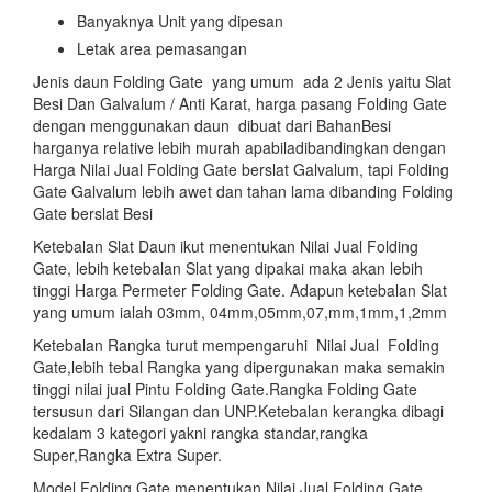
Banyaknya Unit yang dipesan
Letak area pemasangan
Jenis daun Folding Gate yang umum ada 2 Jenis yaitu Slat
Besi Dan Galvalum / Anti Karat, harga pasang Folding Gate
dengan menggunakan daun dibuat dari BahanBesi
harganya relative lebih murah apabiladibandingkan dengan
Harga Nilai Jual Folding Gate berslat Galvalum, tapi Folding
Gate Galvalum lebih awet dan tahan lama dibanding Folding
Gate berslat Besi
Ketebalan Slat Daun ikut menentukan Nilai Jual Folding
Gate, lebih ketebalan Slat yang dipakai maka akan lebih
tinggi Harga Permeter Folding Gate. Adapun ketebalan Slat
yang umum ialah 03mm, 04mm,05mm,07,mm,1mm,1,2mm
Ketebalan Rangka turut mempengaruhi Nilai Jual Folding
Gate,lebih tebal Rangka yang dipergunakan maka semakin
tinggi nilai jual Pintu Folding Gate.Rangka Folding Gate
tersusun dari Silangan dan UNP.Ketebalan kerangka dibagi
kedalam 3 kategori yakni rangka standar,rangka
Super,Rangka Extra Super.
Model Folding Gate menentukan Nilai Jual Folding Gate,