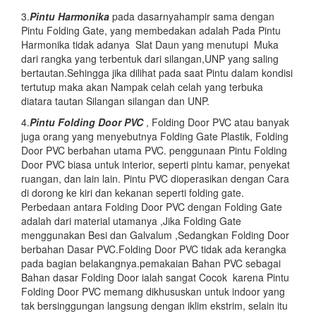
3.
Pintu Harmonika
pada dasarnyahampir sama dengan
Pintu Folding Gate, yang membedakan adalah Pada Pintu
Harmonika tidak adanya Slat Daun yang menutupi Muka
dari rangka yang terbentuk dari silangan,UNP yang saling
bertautan.Sehingga jika dilihat pada saat Pintu dalam kondisi
tertutup maka akan Nampak celah celah yang terbuka
diatara tautan Silangan silangan dan UNP.
4.
Pintu Folding Door PVC
, Folding Door PVC atau banyak
juga orang yang menyebutnya Folding Gate Plastik, Folding
Door PVC berbahan utama PVC. penggunaan Pintu Folding
Door PVC biasa untuk interior, seperti pintu kamar, penyekat
ruangan, dan lain lain. Pintu PVC dioperasikan dengan Cara
di dorong ke kiri dan kekanan seperti folding gate.
Perbedaan antara Folding Door PVC dengan Folding Gate
adalah dari material utamanya ,Jika Folding Gate
menggunakan Besi dan Galvalum ,Sedangkan Folding Door
berbahan Dasar PVC.Folding Door PVC tidak ada kerangka
pada bagian belakangnya.pemakaian Bahan PVC sebagai
Bahan dasar Folding Door ialah sangat Cocok karena Pintu
Folding Door PVC memang dikhususkan untuk indoor yang
tak bersinggungan langsung dengan iklim ekstrim, selain itu