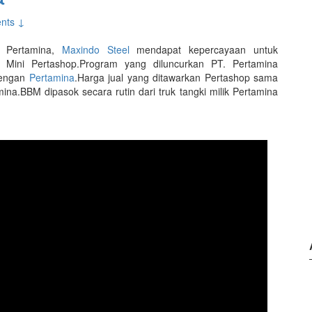
nts ↓
p Pertamina,
Maxindo Steel
mendapat kepercayaan untuk
U Mini Pertashop.Program yang diluncurkan PT. Pertamina
dengan
Pertamina
.Harga jual yang ditawarkan Pertashop sama
na.BBM dipasok secara rutin dari truk tangki milik Pertamina