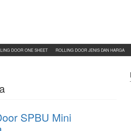
LING DOOR ONE SHEET
ROLLING DOOR JENIS DAN HARGA
a
Door SPBU Mini
a