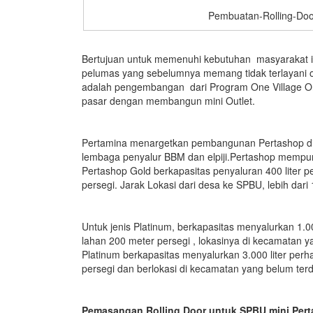
Pembuatan-Rolling-Doo
Bertujuan untuk memenuhi kebutuhan masyarakat ind
pelumas yang sebelumnya memang tidak terlayani o
adalah pengembangan dari Program One Village On
pasar dengan membangun mini Outlet.
Pertamina menargetkan pembangunan Pertashop di
lembaga penyalur BBM dan elpiji.Pertashop mempuny
Pertashop Gold berkapasitas penyaluran 400 liter pe
persegi. Jarak Lokasi dari desa ke SPBU, lebih dari
Untuk jenis Platinum, berkapasitas menyalurkan 1.0
lahan 200 meter persegi , lokasinya di kecamatan 
Platinum berkapasitas menyalurkan 3.000 liter perha
persegi dan berlokasi di kecamatan yang belum ter
Pemasangan Rolling Door untuk SPBU mini Pert