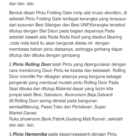
dan lain- lain.
Bentuk disain Pintu Folding Gate mirip alat music akordion, di
sebelah Pintu Folding Gate terdapat kerangka yang tersusun
dari susunan Besi Silangan dan Besi UNP,Kerangka tersebut
ditutup dengan Slat Daun pada bagian depannya.Pada
sebelah bawah ada Roda Roda Kecil yang disebut Bearing
,roda roda kecil itu akan bergerak diatas rel dengan
membawa beban pintu diatasnya, sehingga gerbang dapat
ditutup dan dibuka dengan gampang
2.
Pintu
Rolling Door
ialah Pintu yang dipergunakan dengan
cara mendorong Daun Pintu ke keatas dan kebawah. Rolling
Door memiliki Per dibagian atasnya yang berguna sebagai
pengerak yang membuat mudah pintu Rolling Door Pada
Saat dibuka dan ditutup.Material dasar yang lazim kita
jumpai ialah Besi, Galvalum, Alumunium,Baja,Galvanil
dll.Rolling Door sering diinstal pada bangunan
semisalWarung, Pasar,Toko dan Pertokoan ,Super
Market,Garasi
Ruko,showroom,Bank,Pabrik,Gudang,Mall,Rumah ,sekolah
dan lain- lain.
3.
Pintu Harmonika
pada dasarnyaseperti dengan Pintu