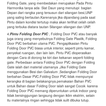
Folding Gate, yang membedakan merupakan Pada Pintu
Harmonika tanpa ada Slat Daun yang menutupi bagian
Depan dari rangka yang tersusun dari silangan besi,UNP
yang saling bertautan.Karenanya jika dipandang pada saat
Pintu dalam kondisi tertutup maka akan terlihat celah celah
yang terbuka diatara tautan Silangan silangan dan UNP.
4.
Pintu Folding Door PVC
, Folding Door PVC atau banyak
juga orang yang menyebutnya Folding Gate Plastik, Folding
Door PVC berbahan utama PVC. Pengaplikasian Pintu
Folding Door PVC biasa untuk interior, seperti pintu kamar,
penyekat ruangan, dan lain lain. Pintu PVC dioperasikan
dengan Cara di dorong ke kiri dan kekanan seperti folding
gate. Perbedaan antara Folding Door PVC dengan Folding
Gate ialah dari material utamanya ,Jika Folding Gate
menggunakan Besi dan Galvalum ,Sedangkan Folding Door
berbahan Dasar PVC.Folding Door PVC tidak mempunyai
kerangka di bagian belakangnya.pemakaian Bahan PVC
untuk Bahan dasar Folding Door ialah sangat Cocok karena
Folding Door PVC memang diperuntukan untuk indoor yang
tidak bersinggungan langsung dengan iklim ekstrim, selain
itu materialnya ringan sehingga tidak sulit dibuka tutup.