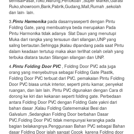
semisalPasar,Toko,Warung,Pertokoan ,Super Market,Garasi
Ruko,showroom,Bank,Pabrik,Gudang,Mall,Rumah ,sekolah
dan lain- lain.
3.
Pintu Harmonika
pada dasarnyaseperti dengan Pintu
Folding Gate, yang membuatnya beda merupakan Pada
Pintu Harmonika tidak adanya Slat Daun yang menutupi
Muka dari rangka yang tersusun dari silangan,UNP yang
saling bertautan.Sehingga jikalau dipandang pada saat Pintu
dalam keadaan tertutup maka akan terlihat celah celah yang
terbuka diatara tautan Silangan silangan dan UNP.
4.
Pintu Folding Door PVC
, Folding Door PVC ada juga
orang yang menyebutnya sebagai Folding Gate Plastik,
Folding Door PVC terbuat dari PVC. pemakaian Pintu Folding
Door PVC biasa untuk interior, seperti pintu kamar, penyekat
ruangan, dan lain lain. Pintu PVC digunakan dengan Cara di
dorong ke kiri dan kekanan seperti folding gate. Perbedaan
antara Folding Door PVC dengan Folding Gate yakni dari
bahan dasar ,Kalau Folding Gatememakai Besi dan
Galvalum ,Sedangkan Folding Door berbahan Dasar
PVC.Folding Door PVC tidak mempunyai kerangka pada
bagian belakangnya.Penggunaan Bahan PVC sebagai Bahan
dasar Folding Door ialah sangat Cocok karena Folding door