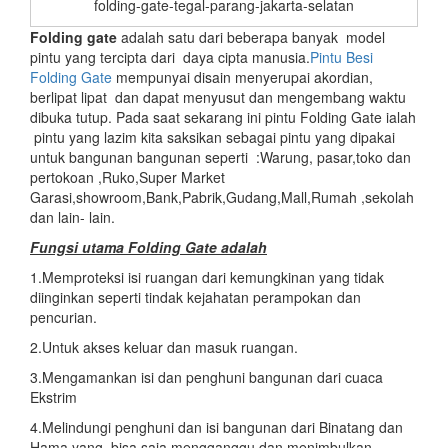
folding-gate-tegal-parang-jakarta-selatan
Folding gate
adalah satu dari beberapa banyak model
pintu yang tercipta dari daya cipta manusia.
Pintu Besi
Folding Gate
mempunyai disain menyerupai akordian,
berlipat lipat dan dapat menyusut dan mengembang waktu
dibuka tutup. Pada saat sekarang ini pintu Folding Gate ialah
pintu yang lazim kita saksikan sebagai pintu yang dipakai
untuk bangunan bangunan seperti :Warung, pasar,toko dan
pertokoan ,Ruko,Super Market
Garasi,showroom,Bank,Pabrik,Gudang,Mall,Rumah ,sekolah
dan lain- lain.
Fungsi utama
Folding Gate adalah
1.Memproteksi isi ruangan dari kemungkinan yang tidak
diinginkan seperti tindak kejahatan perampokan dan
pencurian.
2.Untuk akses keluar dan masuk ruangan.
3.Mengamankan isi dan penghuni bangunan dari cuaca
Ekstrim
4.Melindungi penghuni dan isi bangunan dari Binatang dan
Hama yang bisa saja mengganggu dan menimbulkan