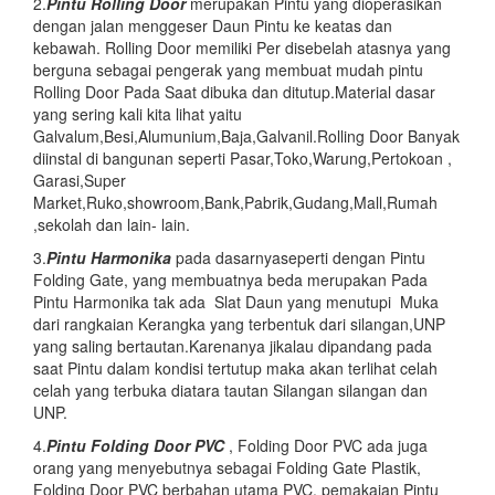
2.
Pintu
Rolling Door
merupakan Pintu yang dioperasikan
dengan jalan menggeser Daun Pintu ke keatas dan
kebawah. Rolling Door memiliki Per disebelah atasnya yang
berguna sebagai pengerak yang membuat mudah pintu
Rolling Door Pada Saat dibuka dan ditutup.Material dasar
yang sering kali kita lihat yaitu
Galvalum,Besi,Alumunium,Baja,Galvanil.Rolling Door Banyak
diinstal di bangunan seperti Pasar,Toko,Warung,Pertokoan ,
Garasi,Super
Market,Ruko,showroom,Bank,Pabrik,Gudang,Mall,Rumah
,sekolah dan lain- lain.
3.
Pintu Harmonika
pada dasarnyaseperti dengan Pintu
Folding Gate, yang membuatnya beda merupakan Pada
Pintu Harmonika tak ada Slat Daun yang menutupi Muka
dari rangkaian Kerangka yang terbentuk dari silangan,UNP
yang saling bertautan.Karenanya jikalau dipandang pada
saat Pintu dalam kondisi tertutup maka akan terlihat celah
celah yang terbuka diatara tautan Silangan silangan dan
UNP.
4.
Pintu Folding Door PVC
, Folding Door PVC ada juga
orang yang menyebutnya sebagai Folding Gate Plastik,
Folding Door PVC berbahan utama PVC. pemakaian Pintu