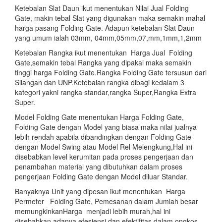
Ketebalan Slat Daun ikut menentukan Nilai Jual Folding
Gate, makin tebal Slat yang digunakan maka semakin mahal
harga pasang Folding Gate. Adapun ketebalan Slat Daun
yang umum ialah 03mm, 04mm,05mm,07,mm,1mm,1,2mm
Ketebalan Rangka ikut menentukan Harga Jual Folding
Gate,semakin tebal Rangka yang dipakai maka semakin
tinggi harga Folding Gate.Rangka Folding Gate tersusun dari
Silangan dan UNP.Ketebalan rangka dibagi kedalam 3
kategori yakni rangka standar,rangka Super,Rangka Extra
Super.
Model Folding Gate menentukan Harga Folding Gate,
Folding Gate dengan Model yang biasa maka nilai jualnya
lebih rendah apabila dibandingkan dengan Folding Gate
dengan Model Swing atau Model Rel Melengkung,Hal ini
disebabkan level kerumitan pada proses pengerjaan dan
penambahan material yang dibutuhkan dalam proses
pengerjaan Folding Gate dengan Model diluar Standar.
Banyaknya Unit yang dipesan ikut menentukan Harga
Permeter Folding Gate, Pemesanan dalam Jumlah besar
memungkinkanHarga menjadi lebih murah,hal ini
disebabkan adanya efesiensi dan efektifitas dalam ongkos