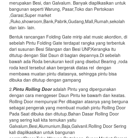
merupakan Besi, dan Galvalum. Banyak diaplikasikan untuk
bangunan seperti Warung, Pasar,Toko dan Pertokoan
,Garasi,Super market
,Ruko,showroom,Bank,Pabrik,Gudang,Mall,Rumah,sekolah
dan lain- lain.
Bentuk rancangan Folding Gate mirip alat music akordion, di
sebelah Pintu Folding Gate terdapat rangka yang terbentuk
dari susunan Besi Silangan dan Besi UNP,Kerangka itu
ditutup dengan Slat Daun di bagian depannya.Di sebelah
bawah ada Roda berukuran kecil yang disebut Bearing ,roda
roda kecil tersebut akan bergerak diatas rel dengan
membawa muatan pintu diatasnya, sehingga pintu bisa
dibuka dan ditutup dengan gampang
2.
Pintu
Rolling Door
adalah Pintu yang dipergunakan
dengan cara menggeser Daun Pintu ke bawarh dan keatas.
Rolling Door mempunyai Per dibagian atasnya yang berguna
sebagai pengerak yang membuat mudah pintu Rolling Door
Pada Saat dibuka dan ditutup.Bahan Dasar Rolling Door
yang sering kali kita temukan yaitu
Galvalum,Besi,Alumunium,Baja,Galvanil.Rolling Door Sering
kali diaplikasikan untuk bangunan