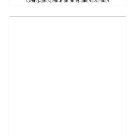
folding-gate-pela-mampang-jakarta-selatan