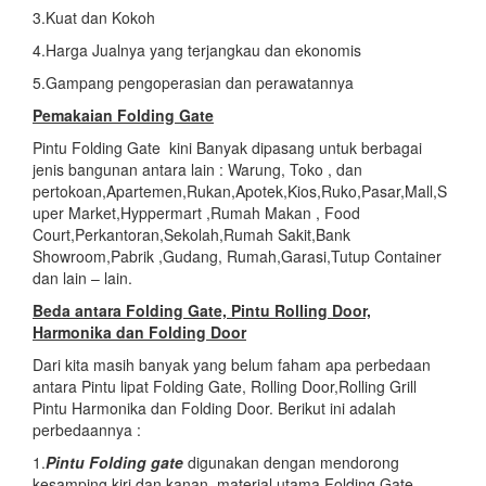
3.Kuat dan Kokoh
4.Harga Jualnya yang terjangkau dan ekonomis
5.Gampang pengoperasian dan perawatannya
Pemakaian Folding Gate
Pintu Folding Gate kini Banyak dipasang untuk berbagai
jenis bangunan antara lain : Warung, Toko , dan
pertokoan,Apartemen,Rukan,Apotek,Kios,Ruko,Pasar,Mall,S
uper Market,Hyppermart ,Rumah Makan , Food
Court,Perkantoran,Sekolah,Rumah Sakit,Bank
Showroom,Pabrik ,Gudang, Rumah,Garasi,Tutup Container
dan lain – lain.
Beda antara Folding Gate, Pintu Rolling Door,
Harmonika dan Folding Door
Dari kita masih banyak yang belum faham apa perbedaan
antara Pintu lipat Folding Gate, Rolling Door,Rolling Grill
Pintu Harmonika dan Folding Door. Berikut ini adalah
perbedaannya :
1.
Pintu Folding gate
digunakan dengan mendorong
kesamping kiri dan kanan, material utama Folding Gate