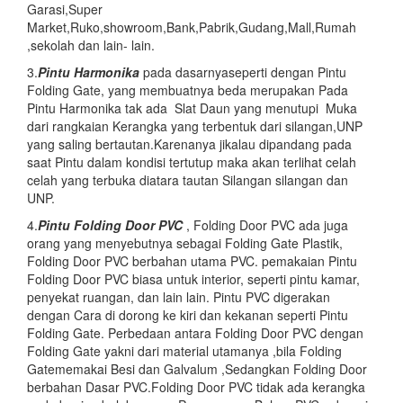
Garasi,Super
Market,Ruko,showroom,Bank,Pabrik,Gudang,Mall,Rumah
,sekolah dan lain- lain.
3.
Pintu Harmonika
pada dasarnyaseperti dengan Pintu
Folding Gate, yang membuatnya beda merupakan Pada
Pintu Harmonika tak ada Slat Daun yang menutupi Muka
dari rangkaian Kerangka yang terbentuk dari silangan,UNP
yang saling bertautan.Karenanya jikalau dipandang pada
saat Pintu dalam kondisi tertutup maka akan terlihat celah
celah yang terbuka diatara tautan Silangan silangan dan
UNP.
4.
Pintu Folding Door PVC
, Folding Door PVC ada juga
orang yang menyebutnya sebagai Folding Gate Plastik,
Folding Door PVC berbahan utama PVC. pemakaian Pintu
Folding Door PVC biasa untuk interior, seperti pintu kamar,
penyekat ruangan, dan lain lain. Pintu PVC digerakan
dengan Cara di dorong ke kiri dan kekanan seperti Pintu
Folding Gate. Perbedaan antara Folding Door PVC dengan
Folding Gate yakni dari material utamanya ,bila Folding
Gatememakai Besi dan Galvalum ,Sedangkan Folding Door
berbahan Dasar PVC.Folding Door PVC tidak ada kerangka