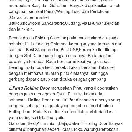
merupakan Besi, dan Galvalum. Banyak diaplikasikan untuk
bangunan semisal Pasar,Warung,Toko dan Pertokoan
,Garasi,Super market
,Ruko,showroom,Bank,Pabrik,Gudang,Mall,Rumah,sekolah
dan lain- lain.
Bentuk disain Folding Gate mirip alat music akordion, pada
sebelah Pintu Folding Gate ada kerangka yang tersusun dari
susunan Besi Silangan dan Besi UNP,Kerangka itu ditutup
dengan Slat Daun pada bagian depannya.Pada bagian
bawahnya terdapat Roda berukuran kecil yang disebut
Bearing ,roda roda kecil tersebut akan berjalan diatas rel
dengan membawa muatan pintu diatasnya, sehingga
gerbang dapat ditutup dan dibuka dengan gampang
2.
Pintu
Rolling Door
merupakan Pintu yang dioperasikan
dengan jalan menggeser Daun Pintu ke keatas dan
kebawah. Rolling Door memiliki Per disebelah atasnya yang
berguna sebagai pengerak yang membuat mudah pintu
Rolling Door Pada Saat dibuka dan ditutup.Material dasar
yang sering kali kita lihat yaitu
Galvalum,Besi,Alumunium,Baja,Galvanil.Rolling Door Banyak
diinstal di bangunan seperti Pasar,Toko,Warung,Pertokoan ,