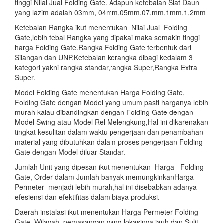
tinggi Nilai Jual Folding Gate. Adapun ketebalan Slat Daun
yang lazim adalah 03mm, 04mm,05mm,07,mm,1mm,1,2mm
Ketebalan Rangka ikut menentukan Nilai Jual Folding
Gate,lebih tebal Rangka yang dipakai maka semakin tinggi
harga Folding Gate.Rangka Folding Gate terbentuk dari
Silangan dan UNP.Ketebalan kerangka dibagi kedalam 3
kategori yakni rangka standar,rangka Super,Rangka Extra
Super.
Model Folding Gate menentukan Harga Folding Gate,
Folding Gate dengan Model yang umum pasti harganya lebih
murah kalau dibandingkan dengan Folding Gate dengan
Model Swing atau Model Rel Melengkung,Hal ini dikarenakan
tingkat kesulitan dalam waktu pengerjaan dan penambahan
material yang dibutuhkan dalam proses pengerjaan Folding
Gate dengan Model diluar Standar.
Jumlah Unit yang dipesan ikut menentukan Harga Folding
Gate, Order dalam Jumlah banyak memungkinkanHarga
Permeter menjadi lebih murah,hal ini disebabkan adanya
efesiensi dan efektifitas dalam biaya produksi.
Daerah instalasi ikut menentukan Harga Permeter Folding
Gate, Wilayah pemasangan yang lokasinya jauh dan Sulit