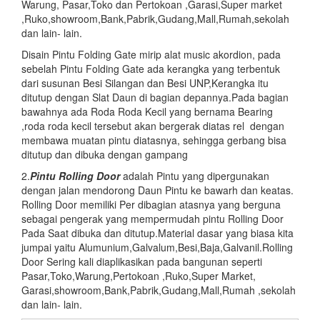
Warung, Pasar,Toko dan Pertokoan ,Garasi,Super market
,Ruko,showroom,Bank,Pabrik,Gudang,Mall,Rumah,sekolah
dan lain- lain.
Disain Pintu Folding Gate mirip alat music akordion, pada
sebelah Pintu Folding Gate ada kerangka yang terbentuk
dari susunan Besi Silangan dan Besi UNP,Kerangka itu
ditutup dengan Slat Daun di bagian depannya.Pada bagian
bawahnya ada Roda Roda Kecil yang bernama Bearing
,roda roda kecil tersebut akan bergerak diatas rel dengan
membawa muatan pintu diatasnya, sehingga gerbang bisa
ditutup dan dibuka dengan gampang
2.
Pintu
Rolling Door
adalah Pintu yang dipergunakan
dengan jalan mendorong Daun Pintu ke bawarh dan keatas.
Rolling Door memiliki Per dibagian atasnya yang berguna
sebagai pengerak yang mempermudah pintu Rolling Door
Pada Saat dibuka dan ditutup.Material dasar yang biasa kita
jumpai yaitu Alumunium,Galvalum,Besi,Baja,Galvanil.Rolling
Door Sering kali diaplikasikan pada bangunan seperti
Pasar,Toko,Warung,Pertokoan ,Ruko,Super Market,
Garasi,showroom,Bank,Pabrik,Gudang,Mall,Rumah ,sekolah
dan lain- lain.