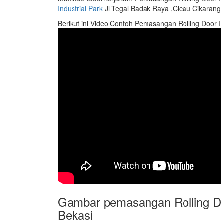
Industrial Park
Jl Tegal Badak Raya ,Cicau Cikarang
Berikut ini Video Contoh Pemasangan Rolling Door I
Gambar pemasangan Rolling Do
Bekasi