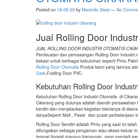
Posted on
18-08-29
by
Maxindo Steel
—
No Comme
Jual Rolling Door Indust
JUAL ROLLING DOOR INDUSTRI OTOMATIS CIKA
Pembuatan dan pemasangan Rolling Door Industri
bekasi untuk berbagai kebutuhan seperti Pintu Pab
Rolling Door Otomatis
Produk kami yang lainnya adal
Gate
,Folding Door PVC.
Kebutuhan Rolling Door Industr
Kebutuhan Rolling Door Industri Otomatis di Cika
Cikarang yang dulunya adalah daerah persawahan kin
berdiri dan menjalankan kegiatan bisnisnya di dae
lainyaSeperti Mall , Pasar dan pusat perbelanjaan 
Rolling Door Sendiri adalah Pintu yang saat ini te
difungsikan sebagai pengaman atau akses keluar m
tempat tinggal maupun bangunan yang menjadi sar