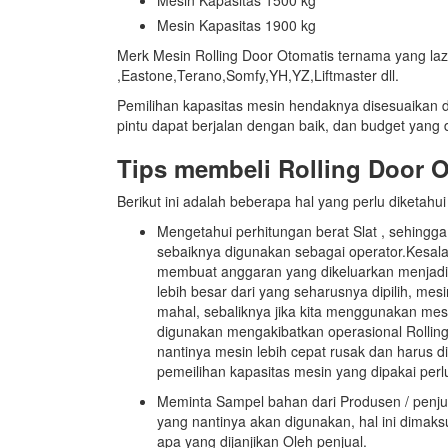
Mesin Kapasitas 1900 kg
Merk Mesin Rolling Door Otomatis ternama yang lazi
,Eastone,Terano,Somfy,YH,YZ,Liftmaster dll.
Pemilihan kapasitas mesin hendaknya disesuaikan d
pintu dapat berjalan dengan baik, dan budget yang
Tips membeli Rolling Door O
Berikut ini adalah beberapa hal yang perlu diketa
Mengetahui perhitungan berat Slat , sehing
sebaiknya digunakan sebagai operator.Kesa
membuat anggaran yang dikeluarkan menjadi 
lebih besar dari yang seharusnya dipilih, mes
mahal, sebaliknya jika kita menggunakan mesi
digunakan mengakibatkan operasional Rolling 
nantinya mesin lebih cepat rusak dan harus di
pemeilihan kapasitas mesin yang dipakai perlu
Meminta Sampel bahan dari Produsen / penjua
yang nantinya akan digunakan, hal ini dimak
apa yang dijanjikan Oleh penjual.