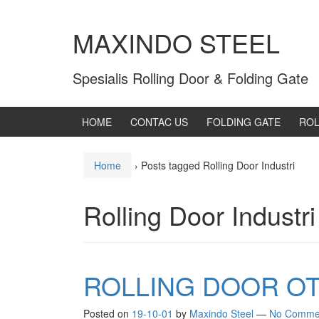
MAXINDO STEEL
Spesialis Rolling Door & Folding Gate
HOME
CONTAC US
FOLDING GATE
ROL
Home
›
Posts tagged Rolling Door Industri
Rolling Door Industri
ROLLING DOOR OT
Posted on
19-10-01
by
Maxindo Steel
—
No Comme