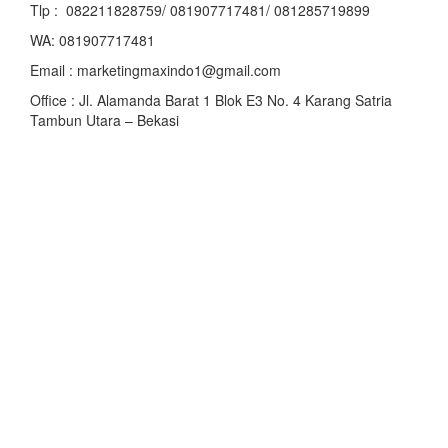
Tlp : 082211828759/ 081907717481/ 081285719899
WA: 081907717481
Email : marketingmaxindo1@gmail.com
Office : Jl. Alamanda Barat 1 Blok E3 No. 4 Karang Satria
Tambun Utara – Bekasi